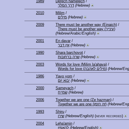
1989
Derech hamelech
/
דרך המלך
(Hebrew)
2010
Milim
/
מילים
(Hebrew)
2009
There must be another way (Einaich)
/
There must be another way (עינייך)
(Hebrew/Arabic/English)
2001
En davar
/
אין דבר
(Hebrew)
1990
Shara barchovot
/
שרה ברחובות
(Hebrew)
2003
Words for love (Milim la'ahava)
/
Words for love (מילים לאהבה)
(Hebrew/Eng
1986
Yavo yom
/
יבוא יום
(Hebrew)
2000
Sameyach
/
שמייח
(Hebrew)
2006
Together we are one (Ze hazman)
/
Together we are one (זה הזמן)
(Hebrew/Engl
1993
Shiru
/
שירו
(Hebrew/English)
(never recorded)
2004
Leha'amin
/
להאמין
(Hebrew/English)