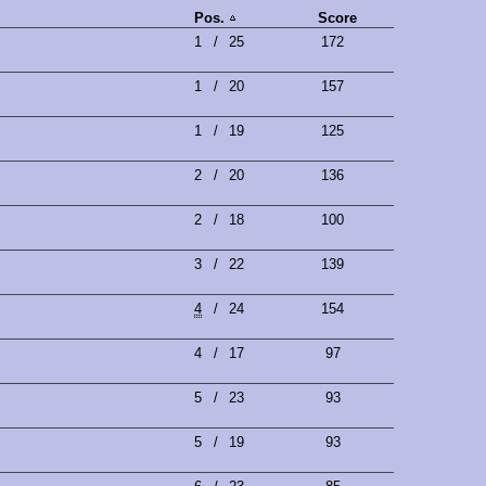
Pos.
Score
1
/
25
172
1
/
20
157
1
/
19
125
2
/
20
136
2
/
18
100
3
/
22
139
4
/
24
154
4
/
17
97
5
/
23
93
5
/
19
93