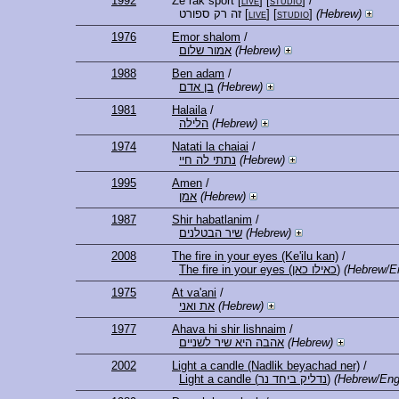
1992
Ze rak sport
[
live
] [
studio
]
/
זה רק ספורט
[
live
] [
studio
]
(Hebrew)
1976
Emor shalom
/
אמור שלום
(Hebrew)
1988
Ben adam
/
בן אדם
(Hebrew)
1981
Halaila
/
הלילה
(Hebrew)
1974
Natati la chaiai
/
נתתי לה חיי
(Hebrew)
1995
Amen
/
אמן
(Hebrew)
1987
Shir habatlanim
/
שיר הבטלנים
(Hebrew)
2008
The fire in your eyes (Ke'ilu kan)
/
The fire in your eyes (כאילו כאן)
(Hebrew/En
1975
At va'ani
/
את ואני
(Hebrew)
1977
Ahava hi shir lishnaim
/
אהבה היא שיר לשניים
(Hebrew)
2002
Light a candle (Nadlik beyachad ner)
/
Light a candle (נדליק ביחד נר)
(Hebrew/Eng