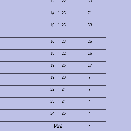
12
/
22
50
14
/
25
71
16
/
25
53
16
/
23
25
18
/
22
16
19
/
26
17
19
/
20
7
22
/
24
7
23
/
24
4
24
/
25
4
DNQ
-