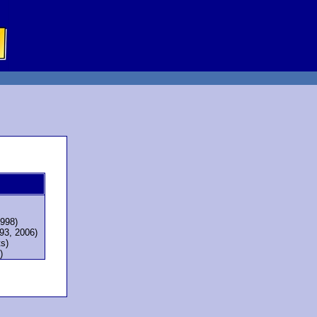
1998)
993, 2006)
ts)
)