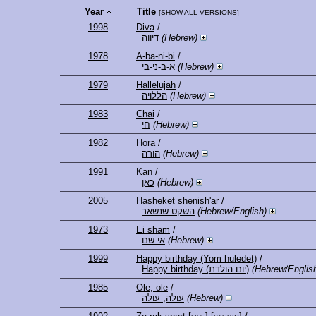
Year
Title
[
SHOW ALL VERSIONS
]
1998
Diva
/
דיווה
(Hebrew)
1978
A-ba-ni-bi
/
א-ב-ני-בי
(Hebrew)
1979
Hallelujah
/
הללויה
(Hebrew)
1983
Chai
/
חי
(Hebrew)
1982
Hora
/
הורה
(Hebrew)
1991
Kan
/
כאן
(Hebrew)
2005
Hasheket shenish'ar
/
השקט שנשאר
(Hebrew/English)
1973
Ei sham
/
אי שם
(Hebrew)
1999
Happy birthday (Yom huledet)
/
Happy birthday (יום הולדת)
(Hebrew/Englis
1985
Ole, ole
/
עולה, עולה
(Hebrew)