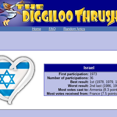
Home
FAQ
Random lyrics
Israel
First participation:
1973
Number of participations:
36
Best result:
1st (1978, 1979, 
Worst result:
2nd last (1986, 1
Most votes cast to:
Armenia (8.3 poin
Most votes received from:
France (7.5 points