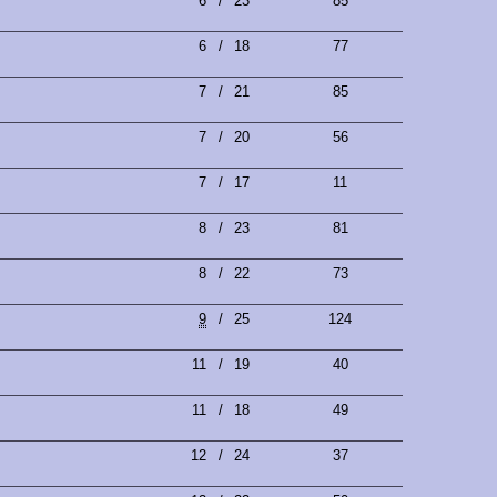
6
/
23
85
6
/
18
77
7
/
21
85
7
/
20
56
7
/
17
11
8
/
23
81
8
/
22
73
9
/
25
124
11
/
19
40
11
/
18
49
12
/
24
37