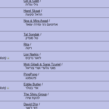
Gili & Galit
/
גילי וגלית
Harel Skaat
/
הראל סקעת
Noa & Mira Awad
/
אחינועם ניני ומירה עוואד
Tal Sondak
/
טל סונדק
Rita
/
ריטה
Lior Narkis
/
lish)
ליאור נרקיס
Moti Giladi & Sarai Tzuriel
/
מוטי גלעדי ושרי צוריאל
PingPong
/
פינגפונג
Eddie Butler
/
ish)
אדי בטלר
The Shiru Group
/
להקת שירו
David D'or
/
דוד ד'אור