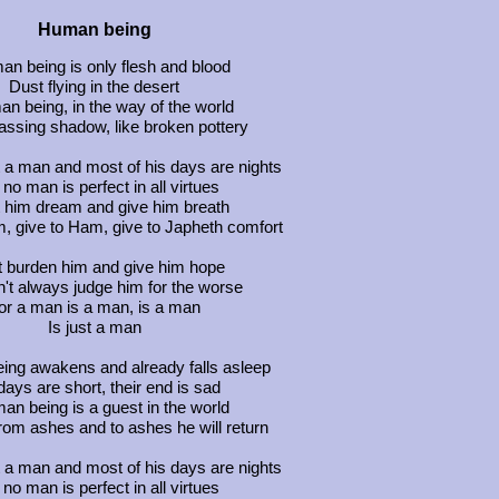
Human being
an being is only flesh and blood
Dust flying in the desert
n being, in the way of the world
assing shadow, like broken pottery
t a man and most of his days are nights
no man is perfect in all virtues
t him dream and give him breath
, give to Ham, give to Japheth comfort
t burden him and give him hope
't always judge him for the worse
or a man is a man, is a man
Is just a man
ing awakens and already falls asleep
days are short, their end is sad
an being is a guest in the world
om ashes and to ashes he will return
t a man and most of his days are nights
no man is perfect in all virtues