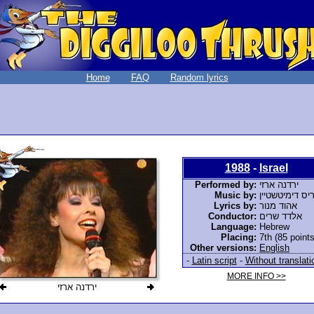
Home
FAQ
Random lyrics
1988
-
Israel
Performed by:
ירדנה ארזי
Music by:
יס דימיטשטיין
Lyrics by:
אהוד מנור
Conductor:
אלדד שרים
Language:
Hebrew
Placing:
7th (85 points
Other versions:
English
-
Latin script
-
Without translati
MORE INFO >>
ירדנה ארזי