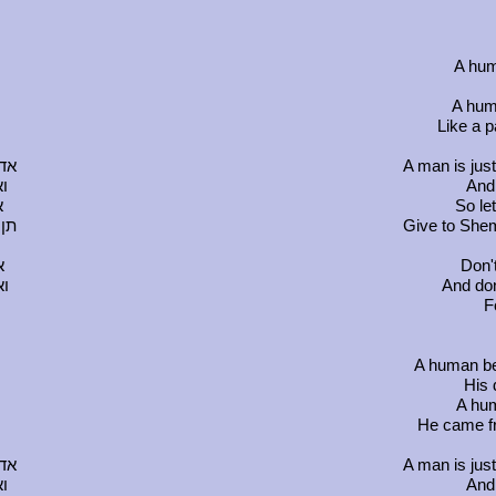
A hum
A huma
Like a p
אדם
A man is jus
ו
And 
א
So le
תן 
Give to Shem
א
Don'
וא
And don
F
A human be
His 
A hum
He came fr
אדם
A man is jus
ו
And 