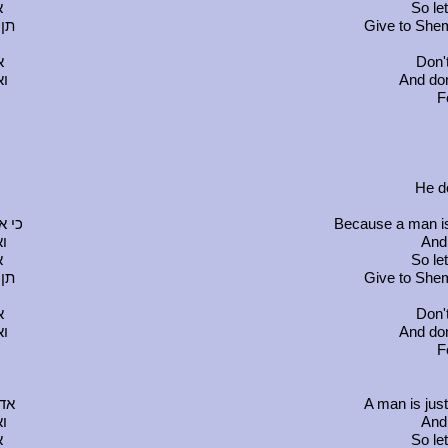
א
So le
תן 
Give to Shem
א
Don'
וא
And don
F
He do
כי א
Because a man is
ו
And 
א
So le
תן 
Give to Shem
א
Don'
וא
And don
F
אדם
A man is jus
ו
And 
א
So le