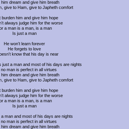
t him dream and give him breath
, give to Ham, give to Japheth comfort
t burden him and give him hope
't always judge him for the worse
or a man is a man, is a man
Is just a man
He won't learn forever
He forgets to love
esn't know that his day is near
 just a man and most of his days are nights
no man is perfect in all virtues
t him dream and give him breath
, give to Ham, give to Japheth comfort
t burden him and give him hope
't always judge him for the worse
or a man is a man, is a man
Is just a man
t a man and most of his days are nights
no man is perfect in all virtues
t him dream and give him breath