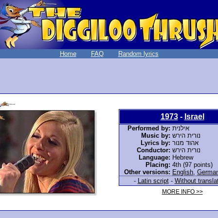
Home
FAQ
Random lyrics
1973
-
Israel
Performed by:
אילנית
Music by:
נורית הירש
Lyrics by:
אהוד מנור
Conductor:
נורית הירש
Language:
Hebrew
Placing:
4th (97 points)
Other versions:
English
,
Germa
-
Latin script
-
Without transla
MORE INFO >>