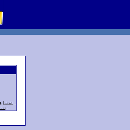
n
,
Italian
tion
-