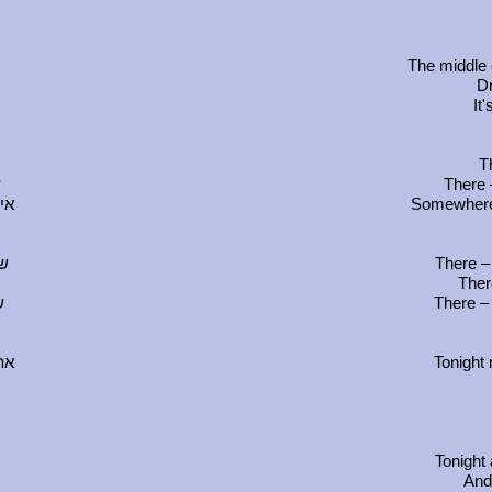
The middle 
Dr
It
T
ש
There 
אי
Somewhere –
שם
There –
Ther
ש
There – 
את
Tonight
Tonight
And 