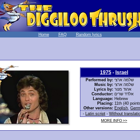
Home
FAQ
Random lyrics
1975
-
Israel
Performed by:
שלמה ארצי
Music by:
שלמה ארצי
Lyrics by:
אהוד מנור
Conductor:
אלדד שרים
Language:
Hebrew
Placing:
11th (40 point
Other versions:
English
,
Germ
-
Latin script
-
Without translati
MORE INFO >>