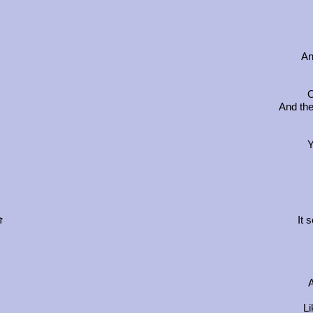
An
O
And the
Y
ז
It 
A
Li