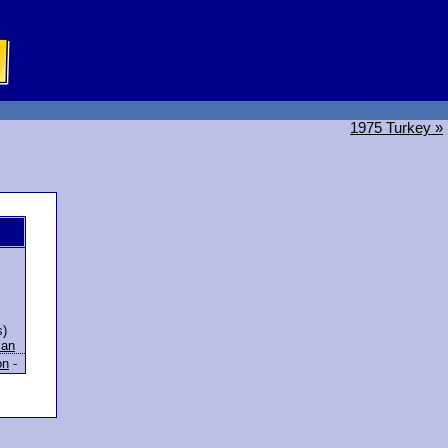
1975 Turkey »
s)
an
on
-