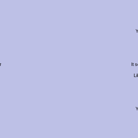
Y
ז
It 
Li
Y