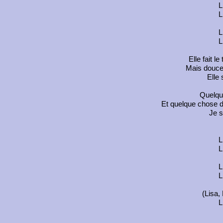
L
L
L
L
Elle fait l
Mais douc
Elle
Quelque
Et quelque chose 
Je s
L
L
L
L
(Lisa,
L