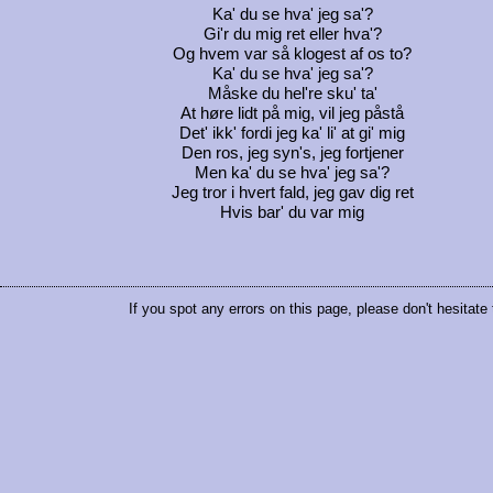
Ka' du se hva' jeg sa'?
Gi'r du mig ret eller hva'?
Og hvem var så klogest af os to?
Ka' du se hva' jeg sa'?
Måske du hel're sku' ta'
At høre lidt på mig, vil jeg påstå
Det' ikk' fordi jeg ka' li' at gi' mig
Den ros, jeg syn's, jeg fortjener
Men ka' du se hva' jeg sa'?
Jeg tror i hvert fald, jeg gav dig ret
Hvis bar' du var mig
If you spot any errors on this page, please don't hesitate