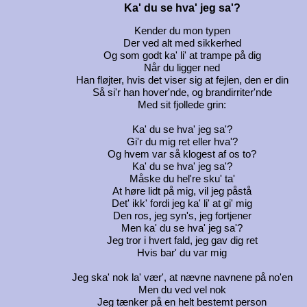
Ka' du se hva' jeg sa'?
Kender du mon typen
Der ved alt med sikkerhed
Og som godt ka' li' at trampe på dig
Når du ligger ned
Han fløjter, hvis det viser sig at fejlen, den er din
Så si'r han hover'nde, og brandirriter'nde
Med sit fjollede grin:
Ka' du se hva' jeg sa'?
Gi'r du mig ret eller hva'?
Og hvem var så klogest af os to?
Ka' du se hva' jeg sa'?
Måske du hel're sku' ta'
At høre lidt på mig, vil jeg påstå
Det' ikk' fordi jeg ka' li' at gi' mig
Den ros, jeg syn's, jeg fortjener
Men ka' du se hva' jeg sa'?
Jeg tror i hvert fald, jeg gav dig ret
Hvis bar' du var mig
Jeg ska' nok la' vær', at nævne navnene på no'en
Men du ved vel nok
Jeg tænker på en helt bestemt person