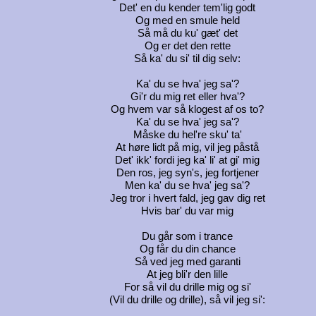
Det' en du kender tem'lig godt
Og med en smule held
Så må du ku' gæt' det
Og er det den rette
Så ka' du si' til dig selv:
Ka' du se hva' jeg sa'?
Gi'r du mig ret eller hva'?
Og hvem var så klogest af os to?
Ka' du se hva' jeg sa'?
Måske du hel're sku' ta'
At høre lidt på mig, vil jeg påstå
Det' ikk' fordi jeg ka' li' at gi' mig
Den ros, jeg syn's, jeg fortjener
Men ka' du se hva' jeg sa'?
Jeg tror i hvert fald, jeg gav dig ret
Hvis bar' du var mig
Du går som i trance
Og får du din chance
Så ved jeg med garanti
At jeg bli'r den lille
For så vil du drille mig og si'
(Vil du drille og drille), så vil jeg si':