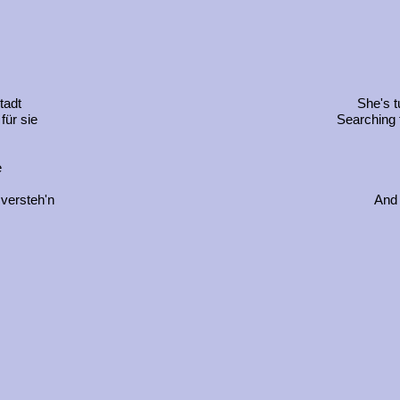
tadt
She's t
für sie
Searching 
e
 versteh'n
And 