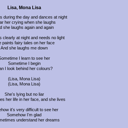
Lisa, Mona Lisa
s during the day and dances at night
ear her crying when she laughs
d she laughs again and again
 clearly at night and needs no light
 paints fairy tales on her face
And she laughs me down
Sometime I learn to see her
Sometime I begin
n I look behind her colours?
(Lisa, Mona Lisa)
(Lisa, Mona Lisa)
She's lying but no liar
es her life in her face, and she lives
ow it's very difficult to see her
Somehow I'm glad
metimes understand her dreams