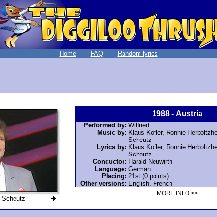
Home
FAQ
Random lyrics
1988
-
Austria
Performed by:
Wilfried
Music by:
Klaus Kofler, Ronnie Herboltzhe
Scheutz
Lyrics by:
Klaus Kofler, Ronnie Herboltzhe
Scheutz
Conductor:
Harald Neuwirth
Language:
German
Placing:
21st (0 points)
Other versions:
English
,
French
MORE INFO >>
d Scheutz