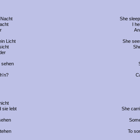
i Nacht
She sleep
lacht
I h
r
An
in Licht
She sees
sicht
She
der
u sehen
eh'n?
Ca
nicht
 sie lebt
She carri
 sehen
Someh
tehen
To so