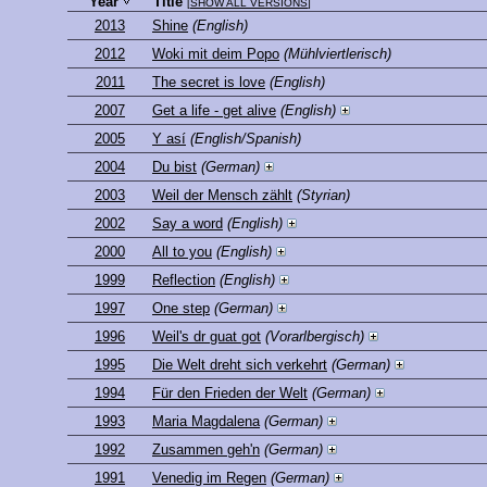
Year
Title
[
SHOW ALL VERSIONS
]
2013
Shine
(English)
2012
Woki mit deim Popo
(Mühlviertlerisch)
2011
The secret is love
(English)
2007
Get a life - get alive
(English)
2005
Y así
(English/Spanish)
2004
Du bist
(German)
2003
Weil der Mensch zählt
(Styrian)
2002
Say a word
(English)
2000
All to you
(English)
1999
Reflection
(English)
1997
One step
(German)
1996
Weil's dr guat got
(Vorarlbergisch)
1995
Die Welt dreht sich verkehrt
(German)
1994
Für den Frieden der Welt
(German)
1993
Maria Magdalena
(German)
1992
Zusammen geh'n
(German)
1991
Venedig im Regen
(German)