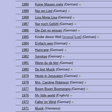
1990
Keine Mauern mehr
(German)
1989
Nur ein Lied
(German)
1988
Lisa Mona Lisa
(German)
1987
Nur noch Gefühl
(German)
1986
Die Zeit ist einsam
(German)
1985
Kinder dieser Welt
[
studio
] [
live
]
(German)
1984
Einfach weg
(German)
1983
Hurricane
(German)
1982
Sonntag
(German)
1981
Wenn du da bist
(German)
1980
Du bist Musik
(German)
1979
Heute in Jerusalem
(German)
1978
Mrs. Caroline Robinson
(German)
1977
Boom Boom Boomerang
(German)
1976
My little world
(English)
1972
Falter im Wind
(German)
1971
Musik
(Viennese)