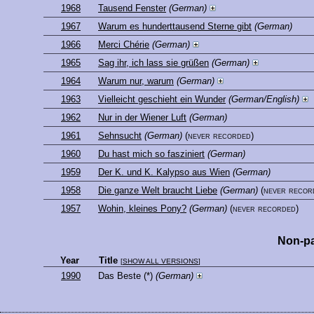
1968
Tausend Fenster
(German)
1967
Warum es hunderttausend Sterne gibt
(German)
1966
Merci Chérie
(German)
1965
Sag ihr, ich lass sie grüßen
(German)
1964
Warum nur, warum
(German)
1963
Vielleicht geschieht ein Wunder
(German/English)
1962
Nur in der Wiener Luft
(German)
1961
Sehnsucht
(German)
(never recorded)
1960
Du hast mich so fasziniert
(German)
1959
Der K. und K. Kalypso aus Wien
(German)
1958
Die ganze Welt braucht Liebe
(German)
(never recor
1957
Wohin, kleines Pony?
(German)
(never recorded)
Non-pa
Year
Title
[
SHOW ALL VERSIONS
]
1990
Das Beste
(*)
(German)