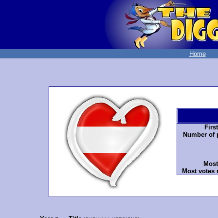
Home
Firs
Number of p
Most
Most votes 