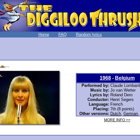
Home
FAQ
Random lyrics
1968
-
Belgium
Performed by:
Claude Lombard
Music by:
Jo van Wetter
Lyrics by:
Roland Dero
Conductor:
Henri Segers
Language:
French
Placing:
7th (8 points)
Other versions:
Dutch
,
German
MORE INFO >>