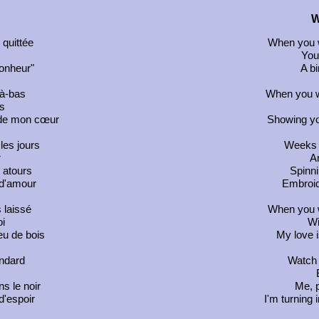
W
 quittée
When you w
You
bonheur"
A bi
là-bas
When you wi
s
 de mon cœur
Showing yo
les jours
Weeks p
r
An
 atours
Spinni
 d'amour
Embroidi
 laissé
When you w
i
Wi
eu de bois
My love i
endard
Watch 
s le noir
Me, p
d'espoir
I'm turning