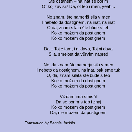
Šte ostanem – na inat se borim
Ot koj zavisi? Da, ot teb i men, yeah...
No znam, šte nameriš sila v men
I nebeto da dostignem, na inat, na inat
O da, znam silata šte bŭde s teb
Kolko možem da postignem
Kolko možem da postignem
Da... Toj e tam, i ni dava, Toj ni dava
Sila, smelost da vŭrvim napred
No, da znam šte namerja sila v men
I nebeto da dostignem, na inat, pak sme tuk
O, da, znam silata šte bŭde s teb
Kolko možem da dostignem
Kolko možem da postignem
Viždam ima smisŭl
Da se borim s teb i znaj
Kolko možem da postignem
Da, nie možem da postignem
Translation by Bennie Jacklin.