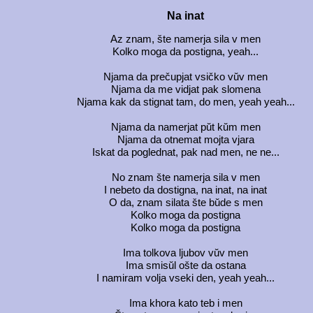
Na inat
Az znam, šte namerja sila v men
Kolko moga da postigna, yeah...
Njama da prečupjat vsičko vŭv men
Njama da me vidjat pak slomena
Njama kak da stignat tam, do men, yeah yeah...
Njama da namerjat pŭt kŭm men
Njama da otnemat mojta vjara
Iskat da poglednat, pak nad men, ne ne...
No znam šte namerja sila v men
I nebeto da dostigna, na inat, na inat
O da, znam silata šte bŭde s men
Kolko moga da postigna
Kolko moga da postigna
Ima tolkova ljubov vŭv men
Ima smisŭl ošte da ostana
I namiram volja vseki den, yeah yeah...
Ima khora kato teb i men