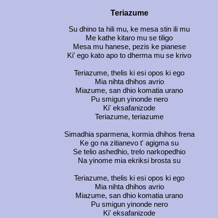
Teriazume
Su dhino ta hili mu, ke mesa stin ili mu
Me kathe kitaro mu se tiligo
Mesa mu hanese, pezis ke pianese
Ki' ego kato apo to dherma mu se krivo
Teriazume, thelis ki esi opos ki ego
Mia nihta dhihos avrio
Miazume, san dhio komatia urano
Pu smigun yinonde nero
Ki' eksafanizode
Teriazume, teriazume
Simadhia sparmena, kormia dhihos frena
Ke go na zitianevo t' agigma su
Se telio ashedhio, trelo narkopedhio
Na yinome mia ekriksi brosta su
Teriazume, thelis ki esi opos ki ego
Mia nihta dhihos avrio
Miazume, san dhio komatia urano
Pu smigun yinonde nero
Ki' eksafanizode