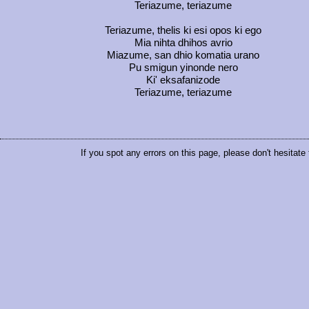
Teriazume, teriazume
Teriazume, thelis ki esi opos ki ego
Mia nihta dhihos avrio
Miazume, san dhio komatia urano
Pu smigun yinonde nero
Ki' eksafanizode
Teriazume, teriazume
If you spot any errors on this page, please don't hesitate