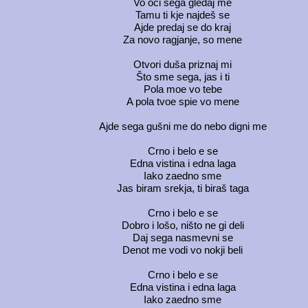
Vo oči sega gledaj me
Tamu ti kje najdeš se
Ajde predaj se do kraj
Za novo ragjanje, so mene
Otvori duša priznaj mi
Što sme sega, jas i ti
Pola moe vo tebe
A pola tvoe spie vo mene
Ajde sega gušni me do nebo digni me
Crno i belo e se
Edna vistina i edna laga
Iako zaedno sme
Jas biram srekja, ti biraš taga
Crno i belo e se
Dobro i lošo, ništo ne gi deli
Daj sega nasmevni se
Denot me vodi vo nokji beli
Crno i belo e se
Edna vistina i edna laga
Iako zaedno sme