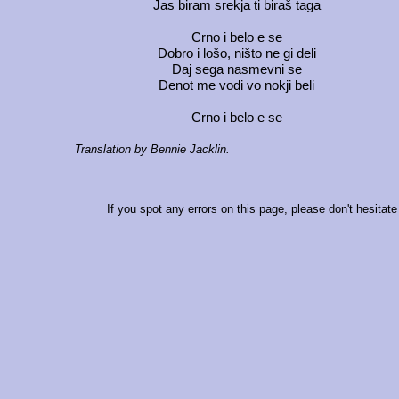
Jas biram srekja ti biraš taga
Crno i belo e se
Dobro i lošo, ništo ne gi deli
Daj sega nasmevni se
Denot me vodi vo nokji beli
Crno i belo e se
Translation by Bennie Jacklin.
If you spot any errors on this page, please don't hesitat