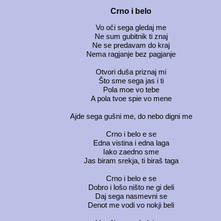
Crno i belo
Vo oči sega gledaj me
Ne sum gubitnik ti znaj
Ne se predavam do kraj
Nema ragjanje bez pagjanje
Otvori duša priznaj mi
Što sme sega jas i ti
Pola moe vo tebe
A pola tvoe spie vo mene
Ajde sega gušni me, do nebo digni me
Crno i belo e se
Edna vistina i edna laga
Iako zaedno sme
Jas biram srekja, ti biraš taga
Crno i belo e se
Dobro i lošo ništo ne gi deli
Daj sega nasmevni se
Denot me vodi vo nokji beli