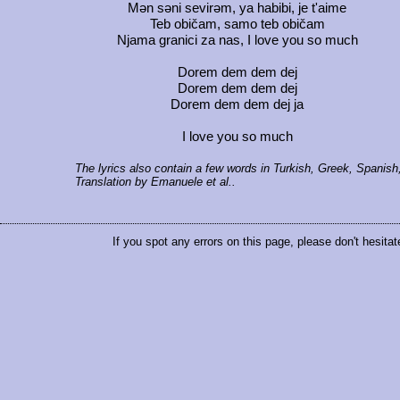
Mən səni sevirəm, ya habibi, je t'aime
Teb običam, samo teb običam
Njama granici za nas, I love you so much
Dorem dem dem dej
Dorem dem dem dej
Dorem dem dem dej ja
I love you so much
The lyrics also contain a few words in Turkish, Greek, Spanish
Translation by Emanuele et al..
If you spot any errors on this page, please don't hesitat