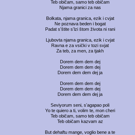
Teb običam, samo teb običam
Njama granici za nas
Bolkata, njama granica, ezik i cvjat
Ne poznava beden i bogat
Padat s'štite s'lzi štom života ni rani
Ljubovta njama granica, ezik i cvjat
Ravna e za vsički v tozi svjat
Za teb, za men, za tjakh
Dorem dem dem dej
Dorem dem dem dej
Dorem dem dem dej ja
Dorem dem dem dej
Dorem dem dem dej
Dorem dem dem dej ja
Seviyorum seni, s'agapao poli
Yo te quiero a ti, volim te, mon cheri
Teb običam, samo teb običam
Teb običam kazvam az
But dehaftu mange, voglio bene a te