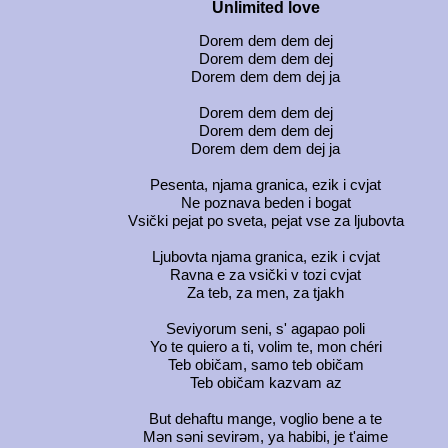
Unlimited love
Dorem dem dem dej
Dorem dem dem dej
Dorem dem dem dej ja
Dorem dem dem dej
Dorem dem dem dej
Dorem dem dem dej ja
Pesenta, njama granica, ezik i cvjat
Ne poznava beden i bogat
Vsički pejat po sveta, pejat vse za ljubovta
Ljubovta njama granica, ezik i cvjat
Ravna e za vsički v tozi cvjat
Za teb, za men, za tjakh
Seviyorum seni, s' agapao poli
Yo te quiero a ti, volim te, mon chéri
Teb običam, samo teb običam
Teb običam kazvam az
But dehaftu mange, voglio bene a te
Mən səni sevirəm, ya habibi, je t'aime