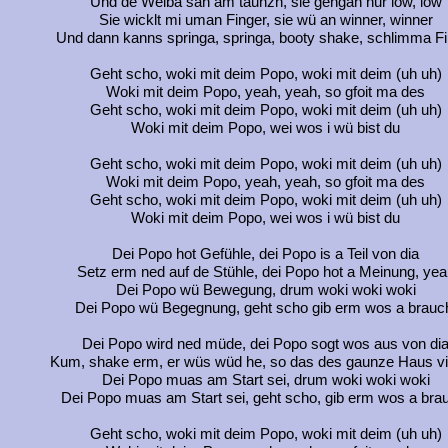
Und de Weiba san am taunzn, sie gengan nur low, low
Sie wicklt mi uman Finger, sie wü an winner, winner
Und dann kanns springa, springa, booty shake, schlimma Fi
Geht scho, woki mit deim Popo, woki mit deim (uh uh)
Woki mit deim Popo, yeah, yeah, so gfoit ma des
Geht scho, woki mit deim Popo, woki mit deim (uh uh)
Woki mit deim Popo, wei wos i wü bist du
Geht scho, woki mit deim Popo, woki mit deim (uh uh)
Woki mit deim Popo, yeah, yeah, so gfoit ma des
Geht scho, woki mit deim Popo, woki mit deim (uh uh)
Woki mit deim Popo, wei wos i wü bist du
Dei Popo hot Gefühle, dei Popo is a Teil von dia
Setz erm ned auf de Stühle, dei Popo hot a Meinung, yea
Dei Popo wü Bewegung, drum woki woki woki
Dei Popo wü Begegnung, geht scho gib erm wos a brauc
Dei Popo wird ned müde, dei Popo sogt wos aus von di
Kum, shake erm, er wüs wüd he, so das des gaunze Haus vib
Dei Popo muas am Start sei, drum woki woki woki
Dei Popo muas am Start sei, geht scho, gib erm wos a bra
Geht scho, woki mit deim Popo, woki mit deim (uh uh)