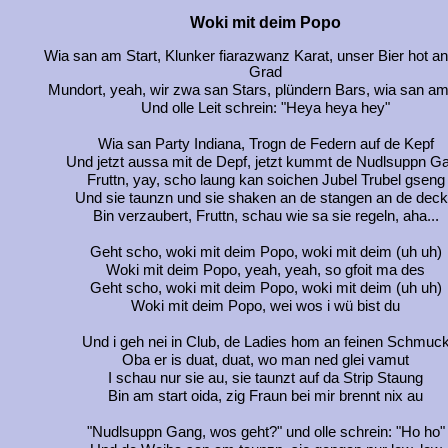
Woki mit deim Popo
Wia san am Start, Klunker fiarazwanz Karat, unser Bier hot a
Grad
Mundort, yeah, wir zwa san Stars, plündern Bars, wia san am
Und olle Leit schrein: "Heya heya hey"
Wia san Party Indiana, Trogn de Federn auf de Kepf
Und jetzt aussa mit de Depf, jetzt kummt de Nudlsuppn G
Fruttn, yay, scho laung kan soichen Jubel Trubel gseng
Und sie taunzn und sie shaken an de stangen an de dec
Bin verzaubert, Fruttn, schau wie sa sie regeln, aha...
Geht scho, woki mit deim Popo, woki mit deim (uh uh)
Woki mit deim Popo, yeah, yeah, so gfoit ma des
Geht scho, woki mit deim Popo, woki mit deim (uh uh)
Woki mit deim Popo, wei wos i wü bist du
Und i geh nei in Club, de Ladies hom an feinen Schmuc
Oba er is duat, duat, wo man ned glei vamut
I schau nur sie au, sie taunzt auf da Strip Staung
Bin am start oida, zig Fraun bei mir brennt nix au
"Nudlsuppn Gang, wos geht?" und olle schrein: "Ho ho"