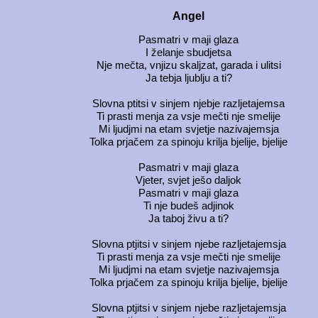
Angel
Pasmatri v maji glaza
I želanje sbudjetsa
Nje mečta, vnjizu skaljzat, garada i ulitsi
Ja tebja ljublju a ti?
Slovna ptitsi v sinjem njebje razljetajemsa
Ti prasti menja za vsje mečti nje smelije
Mi ljudjmi na etam svjetje nazivajemsja
Tolka prjačem za spinoju krilja bjelije, bjelije
Pasmatri v maji glaza
Vjeter, svjet ješo daljok
Pasmatri v maji glaza
Ti nje budeš adjinok
Ja taboj živu a ti?
Slovna ptjitsi v sinjem njebe razljetajemsja
Ti prasti menja za vsje mečti nje smelije
Mi ljudjmi na etam svjetje nazivajemsja
Tolka prjačem za spinoju krilja bjelije, bjelije
Slovna ptjitsi v sinjem njebe razljetajemsja