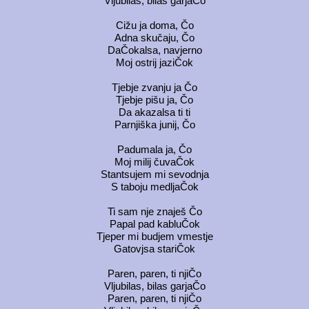
Vljubilas, bilas garjaČo
Cižu ja doma, Čo
Adna skučaju, Čo
DaČokalsa, navjerno
Moj ostrij jaziČok
Tjebje zvanju ja Čo
Tjebje pišu ja, Čo
Da akazalsa ti ti
Parnjiška junij, Čo
Padumala ja, Čo
Moj milij čuvaČok
Stantsujem mi sevodnja
S taboju medljaČok
Ti sam nje znaješ Čo
Papal pad kabluČok
Tjeper mi budjem vmestje
Gatovjsa stariČok
Paren, paren, ti njiČo
Vljubilas, bilas garjaČo
Paren, paren, ti njiČo