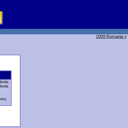
2009 Romania »
oboda
oboda
nts)