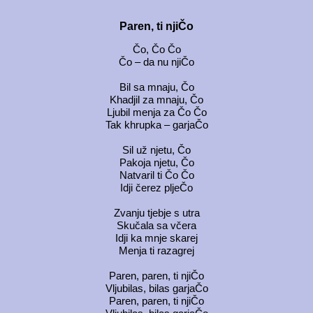
Paren, ti njiČo
Čo, Čo Čo
Čo – da nu njiČo
Bil sa mnaju, Čo
Khadjil za mnaju, Čo
Ljubil menja za Čo Čo
Tak khrupka – garjaČo
Sil už njetu, Čo
Pakoja njetu, Čo
Natvaril ti Čo Čo
Idji čerez pljeČo
Zvanju tjebje s utra
Skučala sa včera
Idji ka mnje skarej
Menja ti razagrej
Paren, paren, ti njiČo
Vljubilas, bilas garjaČo
Paren, paren, ti njiČo