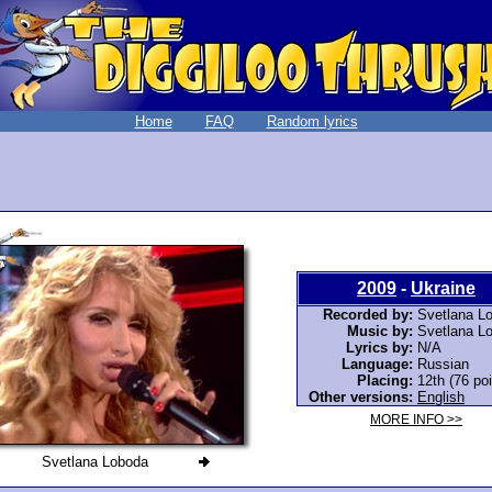
Home
FAQ
Random lyrics
2009
-
Ukraine
Recorded by:
Svetlana L
Music by:
Svetlana L
Lyrics by:
N/A
Language:
Russian
Placing:
12th (76 poi
Other versions:
English
MORE INFO >>
Svetlana Loboda