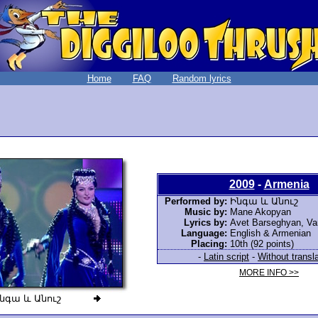
Home
FAQ
Random lyrics
2009
-
Armenia
Performed by:
Ինգա և Անուշ
Music by:
Mane Akopyan
Lyrics by:
Avet Barseghyan, Va
Language:
English & Armenian
Placing:
10th (92 points)
-
Latin script
-
Without transl
MORE INFO >>
նգա և Անուշ