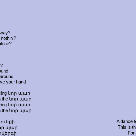
away?
 nothin'?
alone?
e
e?
round
 around
ive your hand
ancing նոր պար
ith the նոր պար
ancing նոր պար
ith the նոր պար
A dance fo
ունքի
This is t
նոր պար
For 
ովերգի