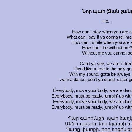
Նոր պար (Ջան ջան)
Ho...
How can I stay when you are 
What can I say if ya gonna tell me
How can I smile when you are 
How can I be without me?
Without me you cannot b
Can't ya see, we aren't fre
Fixed like a tree to the holy g
With my sound, gotta be always
I wanna dance, don't ya stand, sister g
Everybody, move your body, we are d
Everybody, must be ready, jumpin' up w
Everybody, move your body, we are d
Everybody, must be ready, jumpin' up w
Պար գարունքի, պար ծաղկ
Մեծ հույսերի, նոր կյանքի 
Պարը փառքի, թող հոգին գ