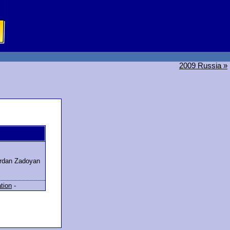
2009 Russia »
rdan Zadoyan
ation
-