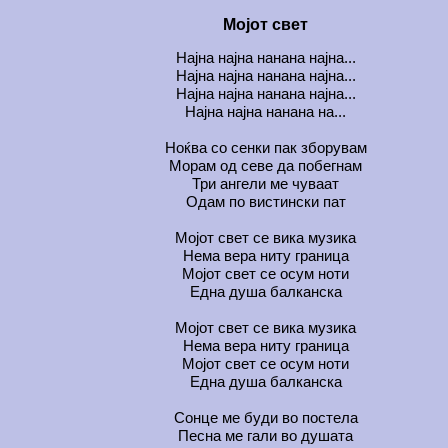
Мојот свет
Најна најна нанана најна...
Најна најна нанана најна...
Најна најна нанана најна...
Најна најна нанана на...
Ноќва со сенки пак зборувам
Морам од севе да побегнам
Три ангели ме чуваат
Одам по вистински пат
Мојот свет се вика музика
Нема вера ниту граница
Мојот свет се осум ноти
Една душа балканска
Мојот свет се вика музика
Нема вера ниту граница
Мојот свет се осум ноти
Една душа балканска
Сонце ме буди во постела
Песна ме гали во душата