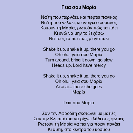
Γεια σου Μαρία
Να'τη που περνάει, και πεφτει πανικος
Να'τη που γελάει, κι ανοίγει ο ουρανός
Κοιτούν τη Μαρία, ρωτούν πώς τα πάει
Κι εγώ να μην το ξεχάσω
Να τους το πω πως μ'αγαπάει
Shake it up, shake it up, there you go
Oh oh... γεια σου Μαρία
Turn around, bring it down, go slow
Heads up, Lord have mercy
Shake it up, shake it up, there you go
Oh oh... γεια σου Μαρία
Ai ai ai... there she goes
Μαρία
Γεια σου Μαρία
Σαν την Αφροδίτη σκοτώνει με ματιές
Σαν την Κλεοπάτρα να ρίχνει λάδι στις φωτιές
Ρωτούν τη Μαρία να πει για ποιον πονάει
Κι αυτή, στο κέντρο του κόσμου