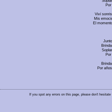
Sopla
Por 
Viví sonri
Mis emoci
El momento l
Junto
Brinda
Sopla
Por 
Brinda
Por años 
If you spot any errors on this page, please don't hesitate