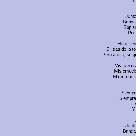
Y
Junto
Brinda
Sopla
Por 
Hubo tie
Si, tras de la 
Pero ahora, sé 
Viví sonri
Mis emoci
El momento l
Siempre
Siempre
Ún
Y
Junto
Brinda