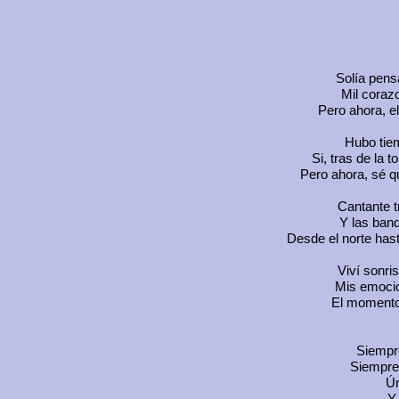
Solía pens
Mil coraz
Pero ahora, e
Hubo tie
Si, tras de la 
Pero ahora, sé 
Cantante t
Y las band
Desde el norte hast
Viví sonri
Mis emoci
El momento l
Siempre
Siempre
Ún