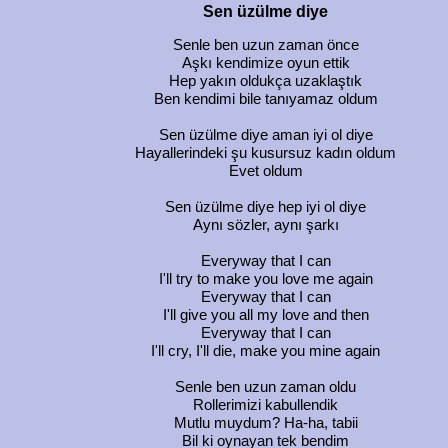
Sen üzülme diye
Senle ben uzun zaman önce
Aşkı kendimize oyun ettik
Hep yakın oldukça uzaklaştık
Ben kendimi bile tanıyamaz oldum
Sen üzülme diye aman iyi ol diye
Hayallerindeki şu kusursuz kadın oldum
Evet oldum
Sen üzülme diye hep iyi ol diye
Aynı sözler, aynı şarkı
Everyway that I can
I'll try to make you love me again
Everyway that I can
I'll give you all my love and then
Everyway that I can
I'll cry, I'll die, make you mine again
Senle ben uzun zaman oldu
Rollerimizi kabullendik
Mutlu muydum? Ha-ha, tabii
Bil ki oynayan tek bendim