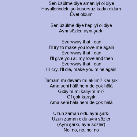
Sen üzülme diye aman iyi ol diye
Hayallerindeki şu kusursuz kadın oldum
Evet oldum
Sen üzülme diye hep iyi ol diye
Aynı sözler, aynı şarkı
Everyway that I can
I'll try to make you love me again
Everyway that I can
I'll give you all my love and then
Everyway that I can
I'll cry, I'll die, make you mine again
Tamam mı devam mı aklım? Karışık
Ama seni hâlâ hem de çok hâlâ
Gidiyim mi kalıyım mı?
Of çok karışık
Ama seni hâlâ hem de çok hâlâ
Uzun zaman oldu aynı şarkı
Uzun zaman oldu aynı sözler
(Aynı şarkı, aynı sözler)
No, no, no, no, no