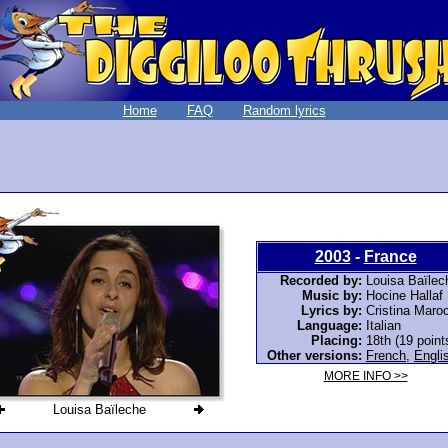
Home
FAQ
Random lyrics
2003
-
France
Recorded by:
Louisa Baïlec
Music by:
Hocine Hallaf
Lyrics by:
Cristina Maro
Language:
Italian
Placing:
18th (19 point
Other versions:
French
,
Engli
MORE INFO >>
Louisa Baïleche