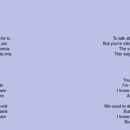
che tu
To talk a
 più
But you're sil
poesia
The si
 la mia
This way
You
le
I'm 
sare
I know
re
An
onti
We used to dr
anti
But
sare
I know
Bu