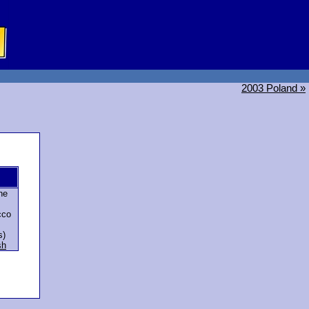
2003 Poland »
he
cco
s)
sh