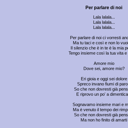
Per parlare di noi
Lala lalala...
Lala lalala...
Lala lalala...
Per parlare di noi ci vorresti an
Ma tu taci e così e non lo vuoi
Il silenzio che è in te è la mia 
Tengo insieme così la tua vita e
Amore mio
Dove sei, amore mio?
Eri gioia e oggi sei dolore
Spreco invano fiumi di paro
So che non dovresti già pen
E riprovo un po' a dimentica
Sognavamo insieme mari e m
Ma è venuto il tempo dei rimpi
So che non dovresti già pen
Ma non ho finito di amarti