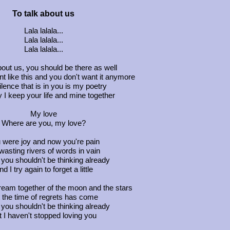
To talk about us
Lala lalala...
Lala lalala...
Lala lalala...
bout us, you should be there as well
ent like this and you don't want it anymore
lence that is in you is my poetry
 I keep your life and mine together
My love
Where are you, my love?
 were joy and now you're pain
wasting rivers of words in vain
 you shouldn't be thinking already
d I try again to forget a little
eam together of the moon and the stars
 the time of regrets has come
 you shouldn't be thinking already
t I haven't stopped loving you