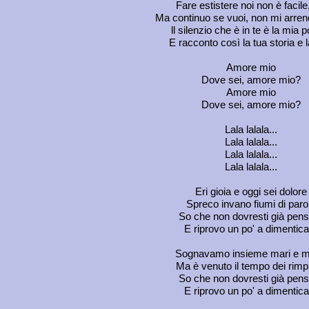
Fare estistere noi non è facile
Ma continuo se vuoi, non mi arre
ll silenzio che è in te è la mia 
E racconto così la tua storia e 
Amore mio
Dove sei, amore mio?
Amore mio
Dove sei, amore mio?
Lala lalala...
Lala lalala...
Lala lalala...
Lala lalala...
Eri gioia e oggi sei dolore
Spreco invano fiumi di paro
So che non dovresti già pen
E riprovo un po' a dimentica
Sognavamo insieme mari e m
Ma è venuto il tempo dei rimpi
So che non dovresti già pen
E riprovo un po' a dimentica