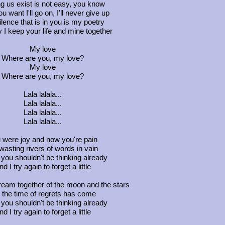
g us exist is not easy, you know
ou want I'll go on, I'll never give up
lence that is in you is my poetry
 I keep your life and mine together
My love
Where are you, my love?
My love
Where are you, my love?
Lala lalala...
Lala lalala...
Lala lalala...
Lala lalala...
 were joy and now you're pain
wasting rivers of words in vain
 you shouldn't be thinking already
d I try again to forget a little
eam together of the moon and the stars
 the time of regrets has come
 you shouldn't be thinking already
d I try again to forget a little