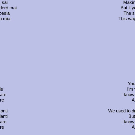
, sai
Makin
nderò mai
But if y
poesia
The si
la mia
This way
You
le
I'm 
sare
I know
re
An
onti
We used to dr
anti
But
sare
I know
re
An