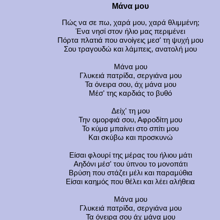
Μάνα μου
Πώς να σε πω, χαρά μου, χαρά θλιμμένη;
Ένα νησί στον ήλιο μας περιμένει
Πόρτα πλατιά που ανοίγεις μεσ' τη ψυχή μου
Σου τραγουδώ και λάμπεις, ανατολή μου
Μάνα μου
Γλυκειά πατρίδα, σεργιάνα μου
Τα όνειρα σου, άχ μάνα μου
Μέσ' της καρδιάς το βυθό
Δείχ' τη μου
Την ομορφιά σου, Αφροδίτη μου
Το κύμα μπαίνει στο σπίτι μου
Και σκύβω και προσκυνώ
Είσαι φλουρί της μέρας του ήλιου μάτι
Αηδόνι μέσ' του ύπνου το μονοπάτι
Βρύση που στάζει μέλι και παραμύθια
Είσαι καημός που θέλει και λέει αλήθεια
Μάνα μου
Γλυκειά πατρίδα, σεργιάνα μου
Τα όνειρα σου άχ μάνα μου