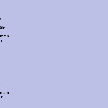
s
ûle
 matin
in
ent
 matin
in