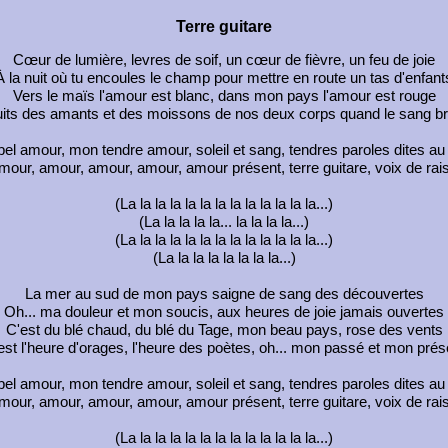
Terre guitare
Cœur de lumière, levres de soif, un cœur de fièvre, un feu de joie
À la nuit où tu encoules le champ pour mettre en route un tas d'enfant
Vers le maïs l'amour est blanc, dans mon pays l'amour est rouge
uits des amants et des moissons de nos deux corps quand le sang br
el amour, mon tendre amour, soleil et sang, tendres paroles dites au
mour, amour, amour, amour, amour présent, terre guitare, voix de rais
(La la la la la la la la la la la la la...)
(La la la la la... la la la la...)
(La la la la la la la la la la la la la...)
(La la la la la la la la...)
La mer au sud de mon pays saigne de sang des découvertes
Oh... ma douleur et mon soucis, aux heures de joie jamais ouvertes
C'est du blé chaud, du blé du Tage, mon beau pays, rose des vents
est l'heure d'orages, l'heure des poètes, oh... mon passé et mon prés
el amour, mon tendre amour, soleil et sang, tendres paroles dites au
mour, amour, amour, amour, amour présent, terre guitare, voix de rais
(La la la la la la la la la la la la la...)