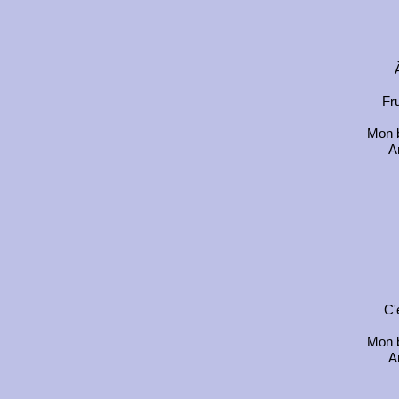
Fr
Mon b
A
C'
Mon b
A