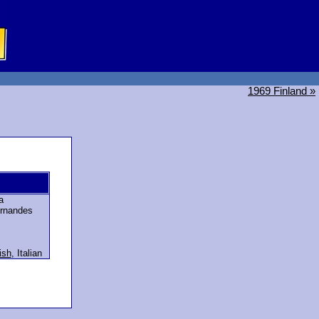
1969 Finland »
a
rnandes
ish
,
Italian