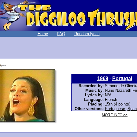
Home
FAQ
Random lyrics
1969
-
Portugal
Recorded by:
Simone de Oliveir
Music by:
Nuno Nazareth Fe
Lyrics by:
N/A
Language:
French
Placing:
15th (4 points)
Other versions:
Portuguese
,
Span
MORE INFO >>