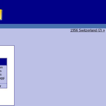
1956 Switzerland (2) »
en
es
es
ggi
y