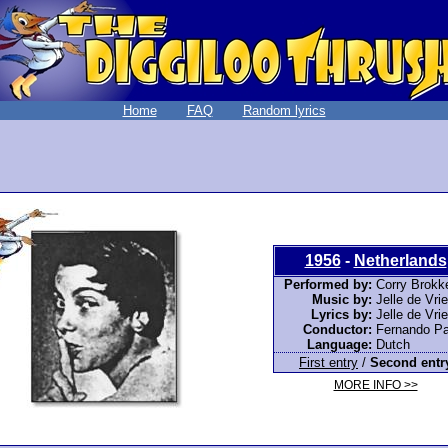
Home
FAQ
Random lyrics
1956
-
Netherlands
Performed by:
Corry Brokk
Music by:
Jelle de Vri
Lyrics by:
Jelle de Vri
Conductor:
Fernando Pa
Language:
Dutch
First entry
/
Second entr
MORE INFO >>