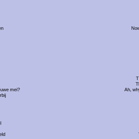
en
Now
T
T
ieuwe mei?
Ah, wh
bij
l
eld