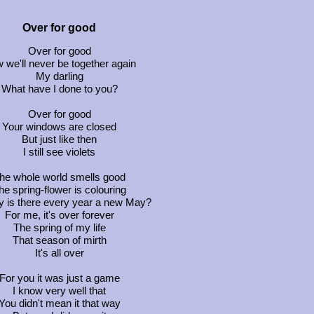
Over for good
Over for good
 we'll never be together again
My darling
What have I done to you?
Over for good
Your windows are closed
But just like then
I still see violets
he whole world smells good
he spring-flower is colouring
y is there every year a new May?
For me, it's over forever
The spring of my life
That season of mirth
It's all over
For you it was just a game
I know very well that
You didn't mean it that way