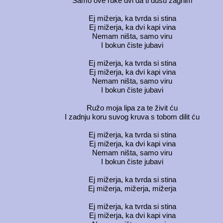
Samo ove ruke dvi da ti dušu zagrlim
Ej mižerja, ka tvrda si stina
Ej mižerja, ka dvi kapi vina
Nemam ništa, samo viru
I bokun čiste jubavi
Ej mižerja, ka tvrda si stina
Ej mižerja, ka dvi kapi vina
Nemam ništa, samo viru
I bokun čiste jubavi
Ružo moja lipa za te živit ću
I zadnju koru suvog kruva s tobom dilit ću
Ej mižerja, ka tvrda si stina
Ej mižerja, ka dvi kapi vina
Nemam ništa, samo viru
I bokun čiste jubavi
Ej mižerja, ka tvrda si stina
Ej mižerja, mižerja, mižerja
Ej mižerja, ka tvrda si stina
Ej mižerja, ka dvi kapi vina