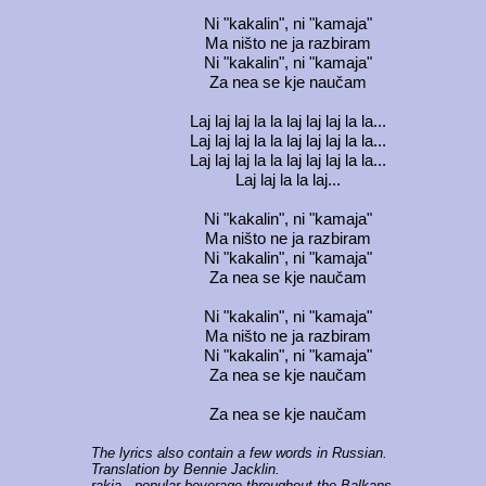
Ni "kakalin", ni "kamaja"
Ma ništo ne ja razbiram
Ni "kakalin", ni "kamaja"
Za nea se kje naučam
Laj laj laj la la laj laj laj la la...
Laj laj laj la la laj laj laj la la...
Laj laj laj la la laj laj laj la la...
Laj laj la la laj...
Ni "kakalin", ni "kamaja"
Ma ništo ne ja razbiram
Ni "kakalin", ni "kamaja"
Za nea se kje naučam
Ni "kakalin", ni "kamaja"
Ma ništo ne ja razbiram
Ni "kakalin", ni "kamaja"
Za nea se kje naučam
Za nea se kje naučam
The lyrics also contain a few words in Russian.
Translation by Bennie Jacklin.
rakia
- popular beverage throughout the Balkans.