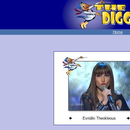
Home
Evridiki Theokleous