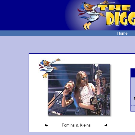
Home
Fomins & Kleins