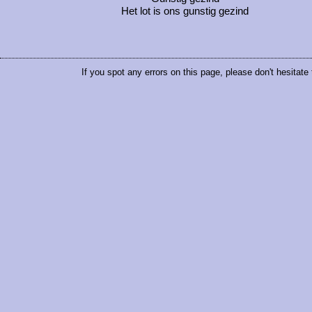
Het lot is ons gunstig gezind
If you spot any errors on this page, please don't hesitate