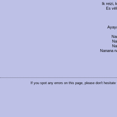
Ik reizi,
Es vēl
Ayaya
Na
Na
Na
Nanana n
If you spot any errors on this page, please don't hesitate