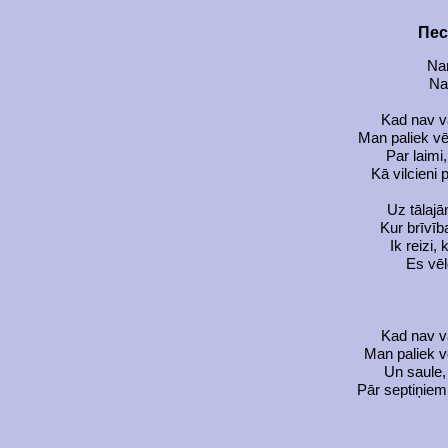
Пес
Na
Na
Kad nav v
Man paliek vē
Par laimi,
Kā vilcieni
Uz tālaj
Kur brīvīb
Ik reizi,
Es vēl
Kad nav v
Man paliek v
Un saule, k
Pār septiņiem