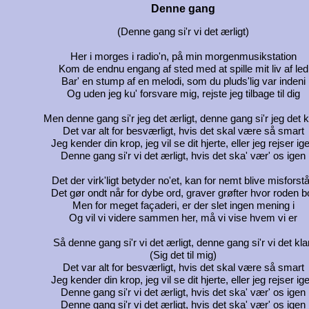
Denne gang
(Denne gang si'r vi det ærligt)
Her i morges i radio'n, på min morgenmusikstation
Kom de endnu engang af sted med at spille mit liv af led
Bar' en stump af en melodi, som du pluds'lig var indeni
Og uden jeg ku' forsvare mig, rejste jeg tilbage til dig
Men denne gang si'r jeg det ærligt, denne gang si'r jeg det k
Det var alt for besværligt, hvis det skal være så smart
Jeg kender din krop, jeg vil se dit hjerte, eller jeg rejser ig
Denne gang si'r vi det ærligt, hvis det ska' vær' os igen
Det der virk'ligt betyder no'et, kan for nemt blive misforstå
Det gør ondt når for dybe ord, graver grøfter hvor roden b
Men for meget façaderi, er der slet ingen mening i
Og vil vi videre sammen her, må vi vise hvem vi er
Så denne gang si'r vi det ærligt, denne gang si'r vi det kla
(Sig det til mig)
Det var alt for besværligt, hvis det skal være så smart
Jeg kender din krop, jeg vil se dit hjerte, eller jeg rejser ig
Denne gang si'r vi det ærligt, hvis det ska' vær' os igen
Denne gang si'r vi det ærligt, hvis det ska' vær' os igen