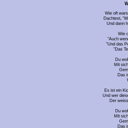
W
Wie oft wars
Dachtest, "Was
Und dann h
Wie o
"Auch wenn
"Und das Pe
"Das Te
Du woll
Mit sic
Geme
Das i
Es ist ein K
Und wer dies
Der weiss
Du woll
Mit sic
Geme
Das i