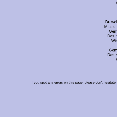
Du woll
Mit sic
Geme
Das i
Wir
Geme
Das i
If you spot any errors on this page, please don't hesitate