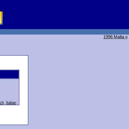
1996 Malta »
ch
,
Italian