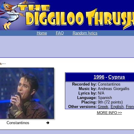
Home
FAQ
Random lyrics
1996
-
Cyprus
Recorded by:
Constantinos
Music by:
Andreas Giorgallis
Lyrics by:
N/A
Language:
Spanish
Placing:
9th (72 points)
Other versions:
Greek
,
English
,
Fren
MORE INFO >>
Constantinos