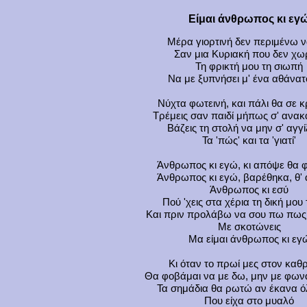
Είμαι άνθρωπος κι εγ
Μέρα γιορτινή δεν περιμένω ν
Σαν μια Κυριακή που δεν χω
Τη φρικτή μου τη σιωπή
Να με ξυπνήσει μ' ένα αθάνατο
Νύχτα φωτεινή, και πάλι θα σε 
Τρέμεις σαν παιδί μήπως σ' ανα
Βάζεις τη στολή να μην σ' αγγ
Τα 'πώς' και τα 'γιατί'
Άνθρωπος κι εγώ, κι απόψε θα
Άνθρωπος κι εγώ, βαρέθηκα, θ'
Άνθρωπος κι εσύ
Πού 'χεις στα χέρια τη δική μου
Και πριν προλάβω να σου πω πως
Με σκοτώνεις
Μα είμαι άνθρωπος κι εγ
Κι όταν το πρωί μες στον καθ
Θα φοβάμαι να με δω, μην με φων
Τα σημάδια θα ρωτώ αν έκανα ό
Που είχα στο μυαλό