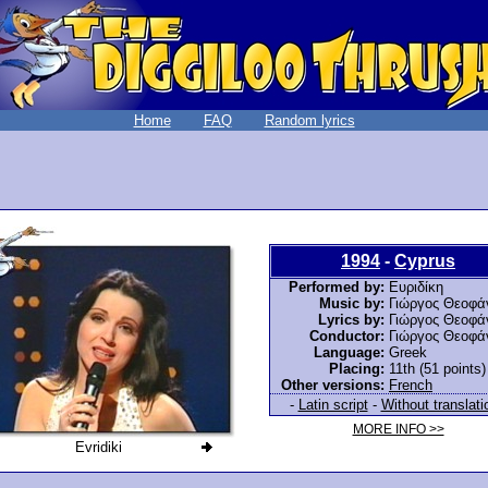
Home
FAQ
Random lyrics
1994
-
Cyprus
Performed by:
Ευριδίκη
Music by:
Γιώργος Θεοφά
Lyrics by:
Γιώργος Θεοφά
Conductor:
Γιώργος Θεοφά
Language:
Greek
Placing:
11th (51 points)
Other versions:
French
-
Latin script
-
Without translati
MORE INFO >>
Evridiki