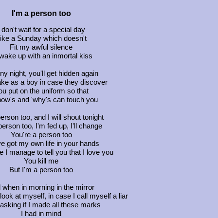
I'm a person too
I don't wait for a special day
ike a Sunday which doesn't
Fit my awful silence
wake up with an inmortal kiss
ny night, you'll get hidden again
ke as a boy in case they discover
ou put on the uniform so that
how's and 'why's can touch you
erson too, and I will shout tonight
person too, I'm fed up, I'll change
You're a person too
e got my own life in your hands
 I manage to tell you that I love you
You kill me
But I'm a person too
 when in morning in the mirror
o look at myself, in case I call myself a liar
e asking if I made all these marks
I had in mind