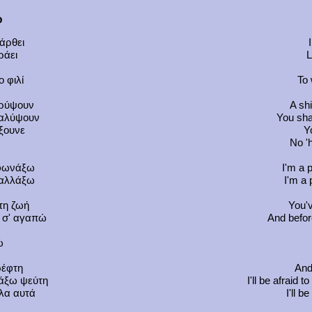
ώ
άρθει
ράει
L
 φιλί
To 
κρύψουν
A shi
καλύψουν
You sha
ίξουνε
Y
No '
 φωνάξω
I'm a p
 αλλάξω
I'm a 
 τη ζωή
You'v
 σ' αγαπώ
And before
ώ
ρέφτη
And
άξω ψεύτη
I'll be afraid t
λα αυτά
I'll b