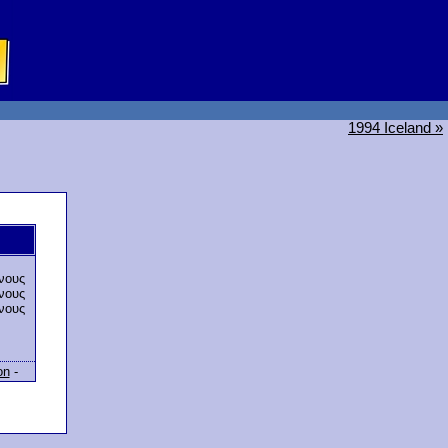
1994 Iceland »
νους
νους
νους
on
-