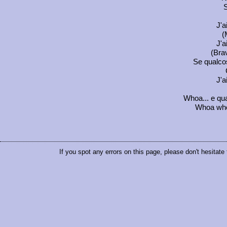
S
J'a
(
J'a
(Brav
Se qualco
J'a
Whoa... e qu
Whoa whoa
If you spot any errors on this page, please don't hesitate