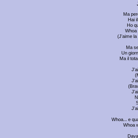
Ma perc
Hai i
Ho qui
Whoa w
(J'aime la 
Ma se 
Un giorn
Ma il tota
J'a
(
J'a
(Brav
J'a
N
S
J'a
Whoa... e qu
Whoa w
Davan