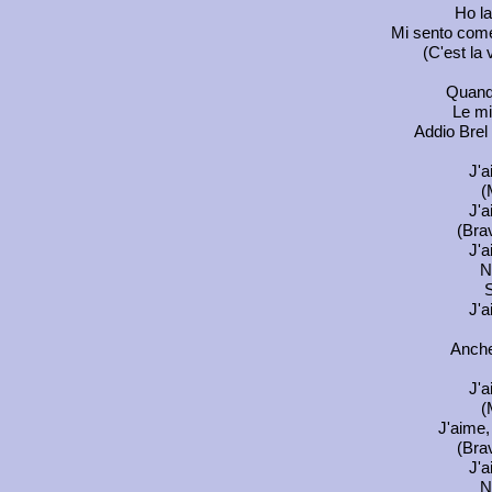
Ho la
Mi sento come
(C'est la v
Quando
Le mie
Addio Brel 
J'a
(
J'a
(Brav
J'a
N
S
J'a
Anche
J'a
(
J'aime, 
(Brav
J'a
N