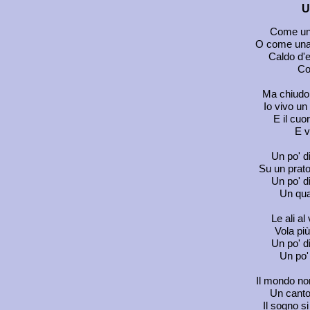
U
Come una
O come una
Caldo d'e
Co
Ma chiudo 
Io vivo u
E il cuo
E v
Un po' d
Su un prato
Un po' di
Un qua
Le ali a
Vola più
Un po' d
Un po' 
Il mondo non
Un canto 
Il sogno si