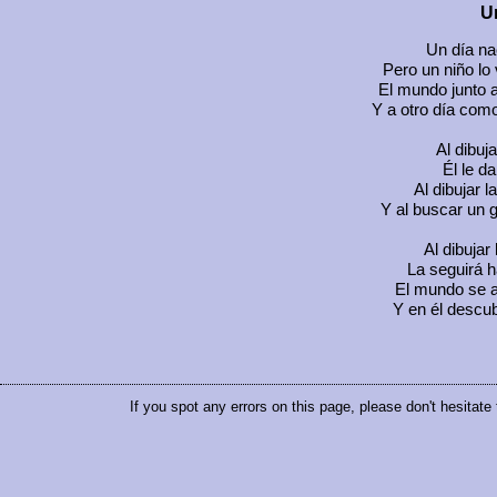
Un
Un día nac
Pero un niño lo
El mundo junto a
Y a otro día com
Al dibuj
Él le da
Al dibujar l
Y al buscar un 
Al dibujar 
La seguirá ha
El mundo se ab
Y en él descu
If you spot any errors on this page, please don't hesitate