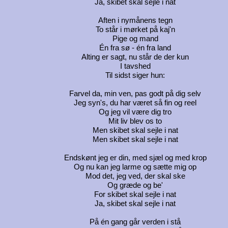
Ja, skibet skal sejle i nat
Aften i nymånens tegn
To står i mørket på kaj'n
Pige og mand
Én fra sø - én fra land
Alting er sagt, nu står de der kun
I tavshed
Til sidst siger hun:
Farvel da, min ven, pas godt på dig selv
Jeg syn's, du har været så fin og reel
Og jeg vil være dig tro
Mit liv blev os to
Men skibet skal sejle i nat
Men skibet skal sejle i nat
Endskønt jeg er din, med sjæl og med krop
Og nu kan jeg larme og sætte mig op
Mod det, jeg ved, der skal ske
Og græde og be'
For skibet skal sejle i nat
Ja, skibet skal sejle i nat
På én gang går verden i stå