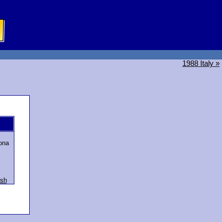
1988 Italy »
ona
ish