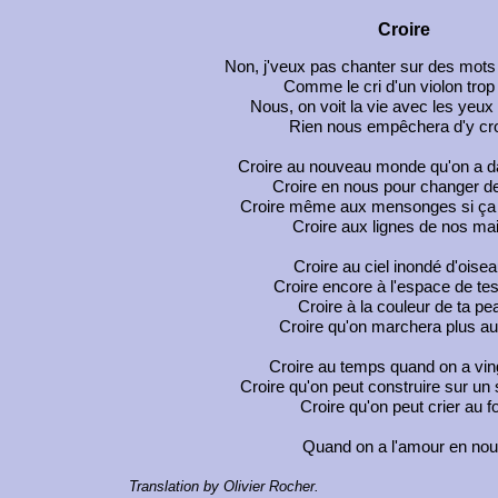
Croire
Non, j'veux pas chanter sur des mots 
Comme le cri d'un violon trop 
Nous, on voit la vie avec les yeu
Rien nous empêchera d'y cro
Croire au nouveau monde qu'on a da
Croire en nous pour changer d
Croire même aux mensonges si ça l
Croire aux lignes de nos ma
Croire au ciel inondé d'oise
Croire encore à l'espace de te
Croire à la couleur de ta pe
Croire qu'on marchera plus a
Croire au temps quand on a vin
Croire qu'on peut construire sur un 
Croire qu'on peut crier au f
Quand on a l'amour en no
Translation by Olivier Rocher.