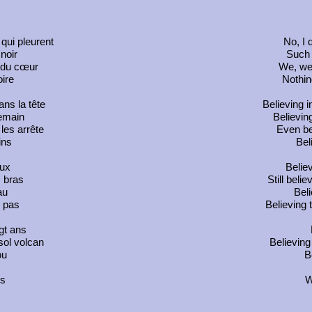
qui pleurent
No, I 
noir
Such 
x du cœur
We, we 
ire
Nothin
ns la tête
Believing 
emain
Believin
es arrête
Even bel
ins
Bel
aux
Believ
s bras
Still bel
au
Beli
u pas
Believing
gt ans
sol volcan
Believing
ou
B
us
W