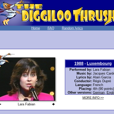
Home
FAQ
Random lyrics
1988
-
Luxembourg
Performed by:
Lara Fabian
Music by:
Jacques Card
Lyrics by:
Alain Garcia
Conductor:
Régis Dupré
Language:
French
Placing:
4th (90 points)
Other versions:
German
,
Engl
MORE INFO >>
Lara Fabian