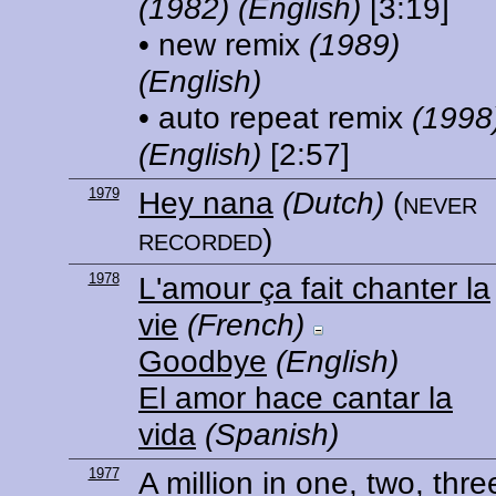
(1982)
(English)
[3:19]
• new remix
(1989)
(English)
• auto repeat remix
(1998
(English)
[2:57]
1979
Hey nana
(Dutch)
(never
recorded)
1978
L'amour ça fait chanter la
vie
(French)
Goodbye
(English)
El amor hace cantar la
vida
(Spanish)
1977
A million in one, two, thre