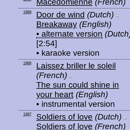
Macédomienne
(French)
1989
Door de wind
(Dutch)
Breakaway
(English)
• alternate version
(Dutch
[2:54]
• karaoke version
1988
Laissez briller le soleil
(French)
The sun could shine in
your heart
(English)
• instrumental version
1987
Soldiers of love
(Dutch)
Soldiers of love
(French)