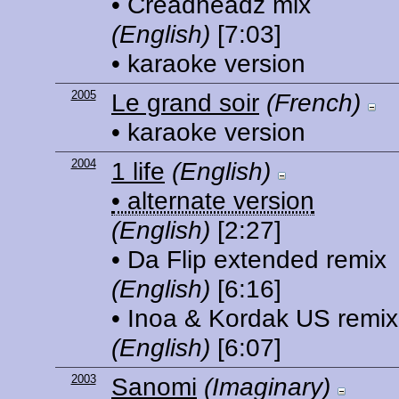
• Creadheadz mix
(English)
[7:03]
• karaoke version
2005
Le grand soir
(French)
• karaoke version
2004
1 life
(English)
• alternate version
(English)
[2:27]
• Da Flip extended remix
(English)
[6:16]
• Inoa & Kordak US remix
(English)
[6:07]
2003
Sanomi
(Imaginary)