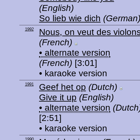
(English)
So lieb wie dich
(German
1992
Nous, on veut des violon
(French)
• alternate version
(French)
[3:01]
• karaoke version
1991
Geef het op
(Dutch)
Give it up
(English)
• alternate version
(Dutch
[2:51]
• karaoke version
1990