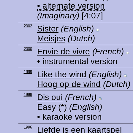
• alternate version
(Imaginary)
[4:07]
2002
Sister
(English)
Meisjes
(Dutch)
2000
Envie de vivre
(French)
• instrumental version
1999
Like the wind
(English)
Hoog op de wind
(Dutch)
1998
Dis oui
(French)
Easy
(*)
(English)
• karaoke version
1996
Liefde is een kaartspel