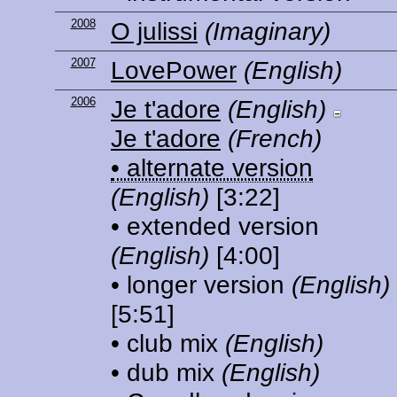
2008
O julissi
(Imaginary)
2007
LovePower
(English)
2006
Je t'adore
(English)
Je t'adore
(French)
• alternate version
(English)
[3:22]
• extended version
(English)
[4:00]
• longer version
(English)
[5:51]
• club mix
(English)
• dub mix
(English)