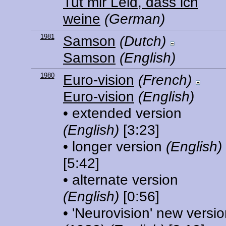
Tut mir Leid, dass ich
weine
(German)
1981
Samson
(Dutch)
Samson
(English)
1980
Euro-vision
(French)
Euro-vision
(English)
• extended version
(English)
[3:23]
• longer version
(English)
[5:42]
• alternate version
(English)
[0:56]
• 'Neurovision' new versi