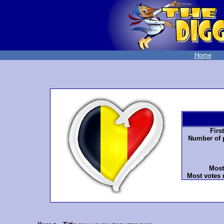
Home
Firs
Number of p
Most
Most votes 