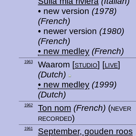
Sulla mia riviera
(Italian)
• new version
(1978)
(French)
• newer version
(1980)
(French)
• new medley
(French)
1963
Waarom
[
studio
] [
live
]
(Dutch)
• new medley
(1999)
(Dutch)
1962
Ton nom
(French)
(never
recorded)
1961
September, gouden roos