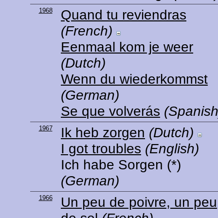
1968
Quand tu reviendras
(French)
Eenmaal kom je weer
(Dutch)
Wenn du wiederkommst
(German)
Se que volverás
(Spanish
1967
Ik heb zorgen
(Dutch)
I got troubles
(English)
Ich habe Sorgen
(*)
(German)
1966
Un peu de poivre, un peu