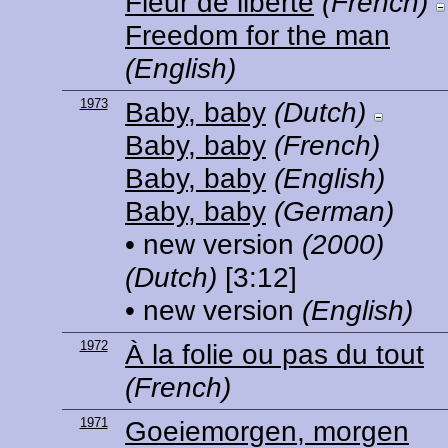
Fleur de liberté
(French)
Freedom for the man
(English)
1973
Baby, baby
(Dutch)
Baby, baby
(French)
Baby, baby
(English)
Baby, baby
(German)
• new version
(2000)
(Dutch)
[3:12]
• new version
(English)
1972
À la folie ou pas du tout
(French)
1971
Goeiemorgen, morgen