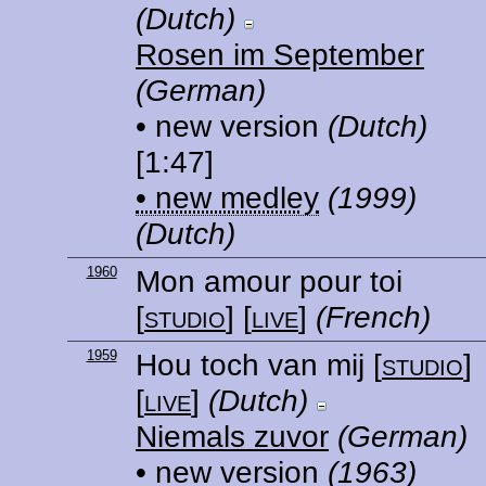
(Dutch)
Rosen im September
(German)
• new version
(Dutch)
[1:47]
• new medley
(1999)
(Dutch)
1960
Mon amour pour toi
[
studio
] [
live
]
(French)
1959
Hou toch van mij
[
studio
]
[
live
]
(Dutch)
Niemals zuvor
(German)
• new version
(1963)