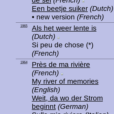
de sel
(French)
Een beetje suiker
(Dutch)
• new version
(French)
1965
Als het weer lente is
(Dutch)
Si peu de chose
(*)
(French)
1964
Près de ma rivière
(French)
My river of memories
(English)
Weit, da wo der Strom
beginnt
(German)