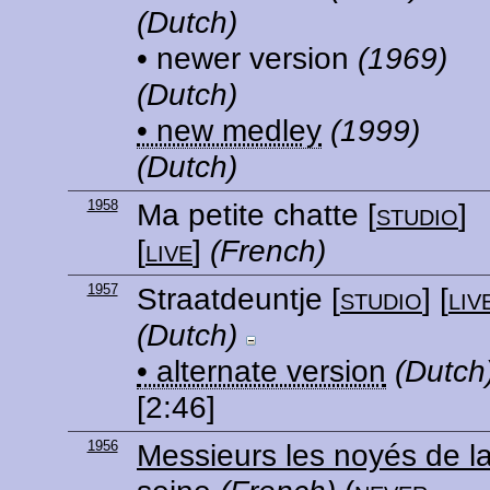
(Dutch)
• newer version
(1969)
(Dutch)
• new medley
(1999)
(Dutch)
1958
Ma petite chatte
[
studio
]
[
live
]
(French)
1957
Straatdeuntje
[
studio
] [
liv
(Dutch)
• alternate version
(Dutch
[2:46]
1956
Messieurs les noyés de l