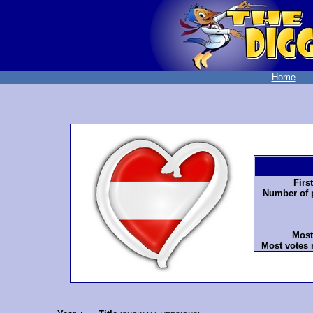
Home
Firs
Number of p
Most
Most votes 