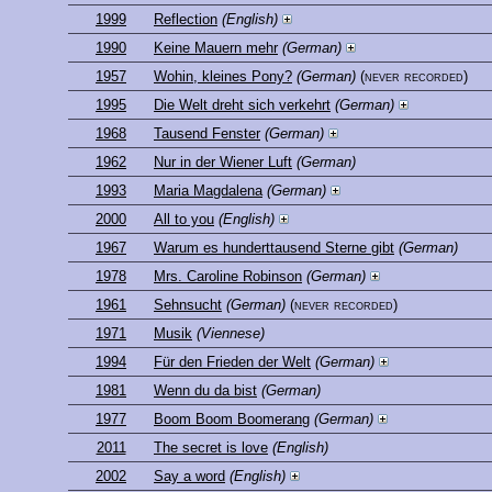
1999
Reflection
(English)
1990
Keine Mauern mehr
(German)
1957
Wohin, kleines Pony?
(German)
(never recorded)
1995
Die Welt dreht sich verkehrt
(German)
1968
Tausend Fenster
(German)
1962
Nur in der Wiener Luft
(German)
1993
Maria Magdalena
(German)
2000
All to you
(English)
1967
Warum es hunderttausend Sterne gibt
(German)
1978
Mrs. Caroline Robinson
(German)
1961
Sehnsucht
(German)
(never recorded)
1971
Musik
(Viennese)
1994
Für den Frieden der Welt
(German)
1981
Wenn du da bist
(German)
1977
Boom Boom Boomerang
(German)
2011
The secret is love
(English)
2002
Say a word
(English)