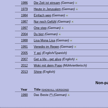
1986
Die Zeit ist einsam
(German)
1979
Heute in Jerusalem
(German)
1984
Einfach weg
(German)
1987
Nur noch Gefühl
(German)
1997
One step
(German)
2004
Du bist
(German)
1988
Lisa Mona Lisa
(German)
1991
Venedig im Regen
(German)
2005
Y así
(English/Spanish)
2007
Get a life - get alive
(English)
2012
Woki mit deim Popo
(Mühlviertlerisch)
2013
Shine
(English)
Non-pa
Year
Title
[
SHOW ALL VERSIONS
]
1990
Das Beste
(*)
(German)