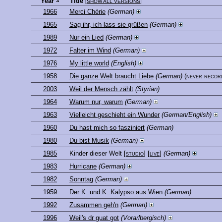
Year
Title
[
SHOW ALL VERSIONS
]
1966
Merci Chérie
(German)
1965
Sag ihr, ich lass sie grüßen
(German)
1989
Nur ein Lied
(German)
1972
Falter im Wind
(German)
1976
My little world
(English)
1958
Die ganze Welt braucht Liebe
(German)
(never recor
2003
Weil der Mensch zählt
(Styrian)
1964
Warum nur, warum
(German)
1963
Vielleicht geschieht ein Wunder
(German/English)
1960
Du hast mich so fasziniert
(German)
1980
Du bist Musik
(German)
1985
Kinder dieser Welt
[
studio
] [
live
]
(German)
1983
Hurricane
(German)
1982
Sonntag
(German)
1959
Der K. und K. Kalypso aus Wien
(German)
1992
Zusammen geh'n
(German)
1996
Weil's dr guat got
(Vorarlbergisch)