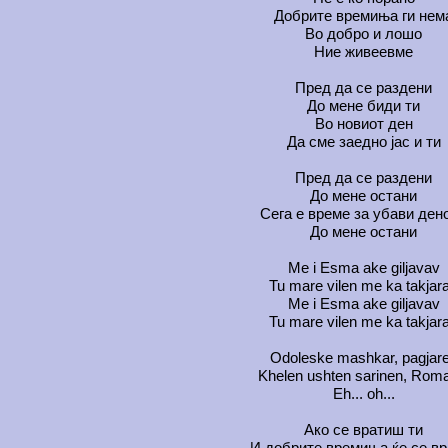
Добрите времиња ги нем
Во добро и лошо
Ние живеевме
Пред да се раздени
До мене биди ти
Во новиот ден
Да сме заедно јас и ти
Пред да се раздени
До мене остани
Сега е време за убави ден
До мене остани
Me i Esma ake giljavav
Tu mare vilen me ka takjar
Me i Esma ake giljavav
Tu mare vilen me ka takjar
Odoleske mashkar, pagjar
Khelen ushten sarinen, Rom
Eh... oh...
Ако се вратиш ти
И добрите времиња ќе се вр