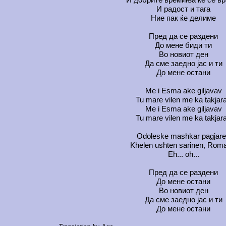
И радост и тага
Ние пак ќе делиме
Пред да се раздени
До мене биди ти
Во новиот ден
Да сме заедно јас и ти
До мене остани
Me i Esma ake giljavav
Tu mare vilen me ka takjar
Me i Esma ake giljavav
Tu mare vilen me ka takjar
Odoleske mashkar pagjar
Khelen ushten sarinen, Rom
Eh... oh...
Пред да се раздени
До мене остани
Во новиот ден
Да сме заедно јас и ти
До мене остани