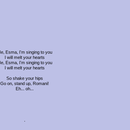
e, Esma, I'm singing to you
I will melt your hearts
e, Esma, I'm singing to you
I will melt your hearts
So shake your hips
Go on, stand up, Romani!
Eh... oh...
.