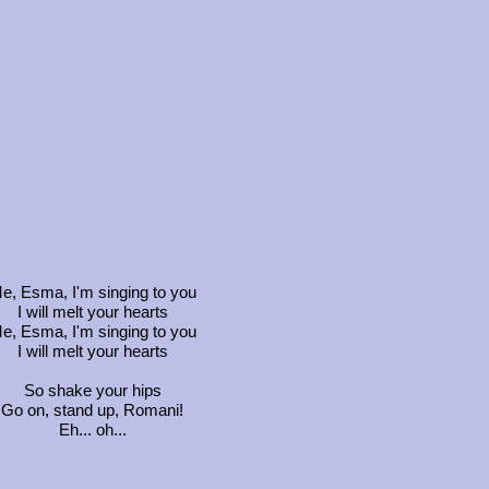
e, Esma, I'm singing to you
I will melt your hearts
e, Esma, I'm singing to you
I will melt your hearts
So shake your hips
Go on, stand up, Romani!
Eh... oh...