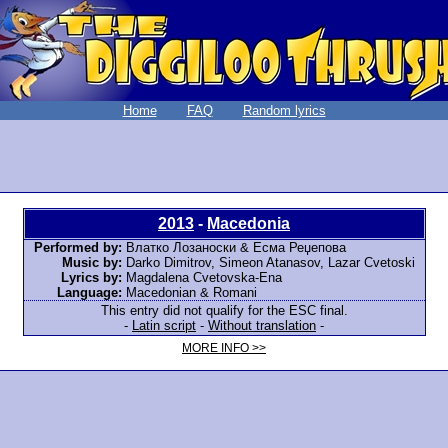
Home
FAQ
Random lyrics
2013
-
Macedonia
Performed by:
Влатко Лозаноски & Есма Реџепова
Music by:
Darko Dimitrov, Simeon Atanasov, Lazar Cvetoski
Lyrics by:
Magdalena Cvetovska-Ena
Language:
Macedonian & Romani
This entry did not qualify for the ESC final.
-
Latin script
-
Without translation
-
MORE INFO >>