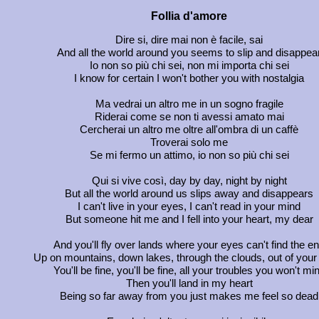
Follia d'amore
Dire si, dire mai non è facile, sai
And all the world around you seems to slip and disappea
Io non so più chi sei, non mi importa chi sei
I know for certain I won't bother you with nostalgia
Ma vedrai un altro me in un sogno fragile
Riderai come se non ti avessi amato mai
Cercherai un altro me oltre all'ombra di un caffè
Troverai solo me
Se mi fermo un attimo, io non so più chi sei
Qui si vive così, day by day, night by night
But all the world around us slips away and disappears
I can't live in your eyes, I can't read in your mind
But someone hit me and I fell into your heart, my dear
And you'll fly over lands where your eyes can't find the e
Up on mountains, down lakes, through the clouds, out of your
You'll be fine, you'll be fine, all your troubles you won't mi
Then you'll land in my heart
Being so far away from you just makes me feel so dead