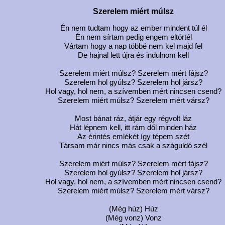
Szerelem miért múlsz
Én nem tudtam hogy az ember mindent túl él
Én nem sírtam pedig engem eltörtél
Vártam hogy a nap többé nem kel majd fel
De hajnal lett újra és indulnom kell
Szerelem miért múlsz? Szerelem mért fájsz?
Szerelem hol gyúlsz? Szerelem hol jársz?
Hol vagy, hol nem, a szívemben mért nincsen csend?
Szerelem miért múlsz? Szerelem mért vársz?
Most bánat ráz, átjár egy régvolt láz
Hát lépnem kell, itt rám dől minden ház
Az érintés emlékét így tépem szét
Társam már nincs más csak a száguldó szél
Szerelem miért múlsz? Szerelem mért fájsz?
Szerelem hol gyúlsz? Szerelem hol jársz?
Hol vagy, hol nem, a szívemben mért nincsen csend?
Szerelem miért múlsz? Szerelem mért vársz?
(Még húz) Húz
(Még vonz) Vonz