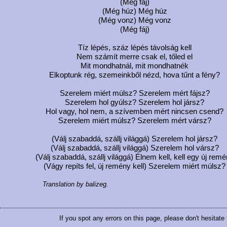
(Még fáj)
(Még húz) Még húz
(Még vonz) Még vonz
(Még fáj)
Tíz lépés, száz lépés távolság kell
Nem számít merre csak el, tőled el
Mit mondhatnál, mit mondhatnék
Elkoptunk rég, szemeinkből nézd, hova tűnt a fény?
Szerelem miért múlsz? Szerelem mért fájsz?
Szerelem hol gyúlsz? Szerelem hol jársz?
Hol vagy, hol nem, a szívemben mért nincsen csend?
Szerelem miért múlsz? Szerelem mért vársz?
(Válj szabaddá, szállj világgá) Szerelem hol jársz?
(Válj szabaddá, szállj világgá) Szerelem hol vársz?
(Válj szabaddá, szállj világgá) Élnem kell, kell egy új rem
(Vágy repíts fel, új remény kell) Szerelem miért múlsz?
Translation by balizeg.
If you spot any errors on this page, please don't hesitate