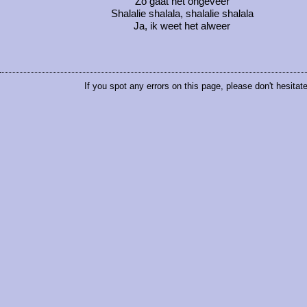
Zo gaat het ongeveer
Shalalie shalala, shalalie shalala
Ja, ik weet het alweer
If you spot any errors on this page, please don't hesitat