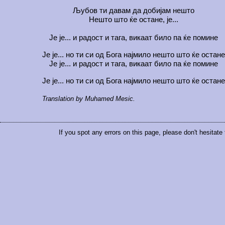
Љубов ти давам да добијам нешто
Нешто што ќе остане, је...
Је је... и радост и тага, викаат било па ќе помине
Је је... но ти си од Бога најмило нешто што ќе остане
Је је... и радост и тага, викаат било па ќе помине
Је је... но ти си од Бога најмило нешто што ќе остане
Translation by Muhamed Mesic.
If you spot any errors on this page, please don't hesitate