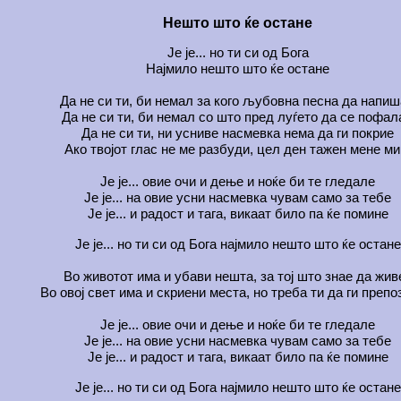
Нешто што ќе остане
Је је... но ти си од Бога
Најмило нешто што ќе остане
Да не си ти, би немал за кого љубовна песна да напи
Да не си ти, би немал со што пред луѓето да се пофал
Да не си ти, ни усниве насмевка нема да ги покрие
Ако твојот глас не ме разбуди, цел ден тажен мене ми
Је је... овие очи и дење и ноќе би те гледале
Је је... на овие усни насмевка чувам само за тебе
Је је... и радост и тага, викаат било па ќе помине
Је је... но ти си од Бога најмило нешто што ќе остане
Во животот има и убави нешта, за тој што знае да жив
Во овој свет има и скриени места, но треба ти да ги преп
Је је... овие очи и дење и ноќе би те гледале
Је је... на овие усни насмевка чувам само за тебе
Је је... и радост и тага, викаат било па ќе помине
Је је... но ти си од Бога најмило нешто што ќе остане