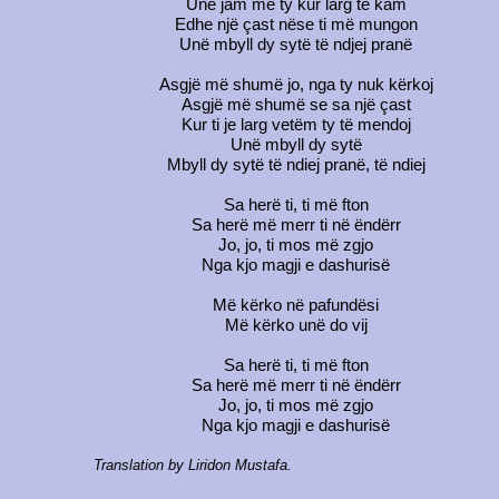
Unë jam me ty kur larg të kam
Edhe një çast nëse ti më mungon
Unë mbyll dy sytë të ndjej pranë
Asgjë më shumë jo, nga ty nuk kërkoj
Asgjë më shumë se sa një çast
Kur ti je larg vetëm ty të mendoj
Unë mbyll dy sytë
Mbyll dy sytë të ndiej pranë, të ndiej
Sa herë ti, ti më fton
Sa herë më merr ti në ëndërr
Jo, jo, ti mos më zgjo
Nga kjo magji e dashurisë
Më kërko në pafundësi
Më kërko unë do vij
Sa herë ti, ti më fton
Sa herë më merr ti në ëndërr
Jo, jo, ti mos më zgjo
Nga kjo magji e dashurisë
Translation by Liridon Mustafa.