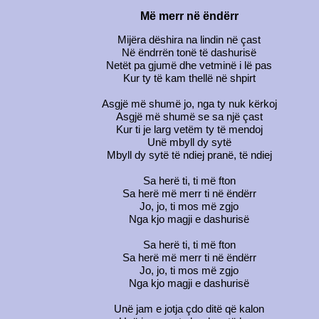
Më merr në ëndërr
Mijëra dëshira na lindin në çast
Në ëndrrën tonë të dashurisë
Netët pa gjumë dhe vetminë i lë pas
Kur ty të kam thellë në shpirt
Asgjë më shumë jo, nga ty nuk kërkoj
Asgjë më shumë se sa një çast
Kur ti je larg vetëm ty të mendoj
Unë mbyll dy sytë
Mbyll dy sytë të ndiej pranë, të ndiej
Sa herë ti, ti më fton
Sa herë më merr ti në ëndërr
Jo, jo, ti mos më zgjo
Nga kjo magji e dashurisë
Sa herë ti, ti më fton
Sa herë më merr ti në ëndërr
Jo, jo, ti mos më zgjo
Nga kjo magji e dashurisë
Unë jam e jotja çdo ditë që kalon