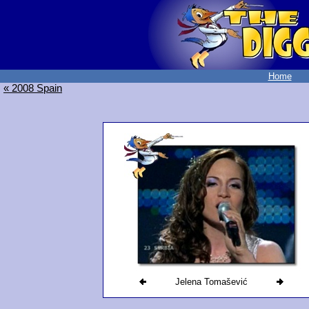
Home
« 2008 Spain
Jelena Tomašević