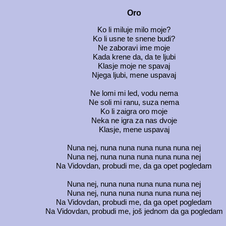
Oro
Ko li miluje milo moje?
Ko li usne te snene budi?
Ne zaboravi ime moje
Kada krene da, da te ljubi
Klasje moje ne spavaj
Njega ljubi, mene uspavaj
Ne lomi mi led, vodu nema
Ne soli mi ranu, suza nema
Ko li zaigra oro moje
Neka ne igra za nas dvoje
Klasje, mene uspavaj
Nuna nej, nuna nuna nuna nuna nuna nej
Nuna nej, nuna nuna nuna nuna nuna nej
Na Vidovdan, probudi me, da ga opet pogledam
Nuna nej, nuna nuna nuna nuna nuna nej
Nuna nej, nuna nuna nuna nuna nuna nej
Na Vidovdan, probudi me, da ga opet pogledam
Na Vidovdan, probudi me, još jednom da ga pogledam