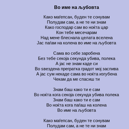
Во име на љубовта
Како маѓепсан, буден те сонувам
Полудам сам, а не те ни знам
Како господар сам во ноќта цар
Кон тебе месечарам
Над мене блеснала целата вселена
Јас паѓам на колена во име на љубовта
Сама во себе заробена
Без тебе секоја секунда убива, полека
А јас не знам каде си
Во ѕвездена прегратка градот мој заспива
А јас сум некаде сама во ноќта изгубена
Чекам да ме спасиш ти
Знам баш како ти е сам
Во ноќта кога секоја секунда убива полека
Знам баш како ти е сам
Во ноќта кога паѓаш на колена
Во име на љубовта
Како маѓепсан, буден те сонувам
Полудам сам, а не те ни знам