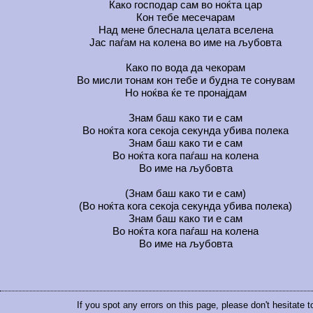
Како господар сам во ноќта цар
Кон тебе месечарам
Над мене блеснала целата вселена
Јас паѓам на колена во име на љубовта
Како по вода да чекорам
Во мисли тонам кон тебе и будна те сонувам
Но ноќва ќе те пронајдам
Знам баш како ти е сам
Во ноќта кога секоја секунда убива полека
Знам баш како ти е сам
Во ноќта кога паѓаш на колена
Во име на љубовта
(Знам баш како ти е сам)
(Во ноќта кога секоја секунда убива полека)
Знам баш како ти е сам
Во ноќта кога паѓаш на колена
Во име на љубовта
If you spot any errors on this page, please don't hesitate 