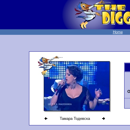
Home
O
Тамара Тодевска