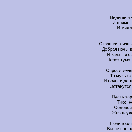
Видишь ли
И прямо 
И милл
Странная жизнь
Добрая ночь, 
И каждый со
Через тума
Спроси меня
Та музыка
И ночь, и ден
Останутся,
Пусть зар
Тихо, 
Соловей
Жизнь ухо
Ночь горит
Вы не спеши