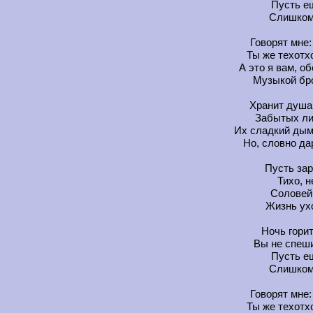
Пусть е
Слишком 
Говорят мне:
Ты же техотхо
А это я вам, о
Музыкой бро
Хранит душа
Забытых ли
Их сладкий дым
Но, словно дар
Пусть зар
Тихо, 
Соловей
Жизнь ухо
Ночь горит
Вы не спеши
Пусть е
Слишком 
Говорят мне:
Ты же техотхо